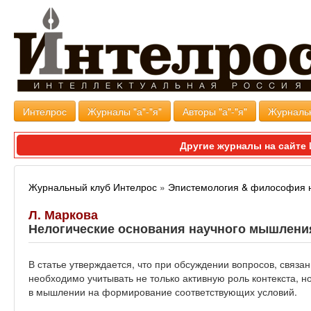
Интелрос
Журналы "а"-"я"
Авторы "а"-"я"
Журналь
Другие журналы на сайт
Журнальный клуб Интелрос
»
Эпистемология & философия 
Л. Маркова
Нелогические основания научного мышлени
В статье утверждается, что при обсуждении вопросов, связа
необходимо учитывать не только активную роль контекста, 
в мышлении на формирование соответствующих условий.