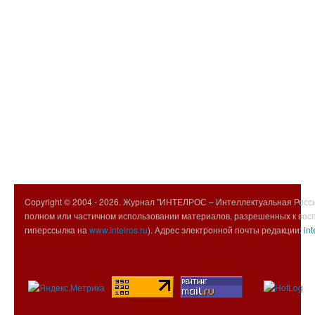
Copyright © 2004 -
2026. Журнал "ИНТЕЛРОС – Интеллектуальная Росси
полном или частичном использовании материалов, разрешенных к вос
гиперссылка на
www.intelros.ru
). Адрес электронной почты редакции:
int