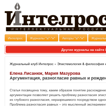
Интелрос
Журналы "а"-"я"
Авторы "а"-"я"
Журналь
Другие журналы на сайт
Журнальный клуб Интелрос
»
Эпистемология & философия 
Елена Лисанюк, Мария Мазурова
Аргументация, разногласие равных и рожде
Статья посвящена тому, каким образом понятие расхождения
аргументации позволяет решить проблему разногласия эпис
их глубокого разногласия, неразрешимого посредством одно
Проблема разногласия равных – это мысленный эксперимент,