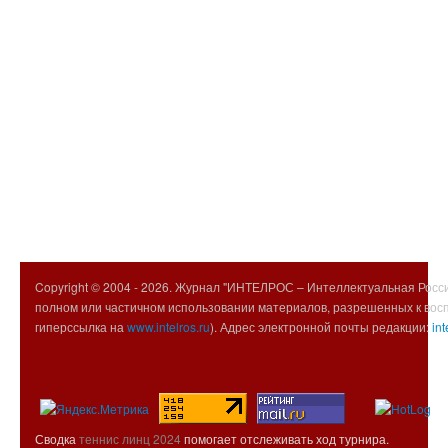
Copyright © 2004 -
2026. Журнал "ИНТЕЛРОС – Интеллектуальная Росси
полном или частичном использовании материалов, разрешенных к вос
гиперссылка на
www.intelros.ru
). Адрес электронной почты редакции:
int
Сводка
теннис линц 2024
помогает отслеживать ход турнира.