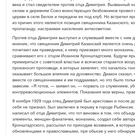
века и стал свидетелем против отца Димитрия. Вызванный на
селам и деревням Союз воинствующих безбожников провел 
церкви в селе Белое и передачи ее под клуб. Но встретил я
из причин этого является позиция священника Казанского, к
пропаганду, настраивая население антисоветски.
Против отца Димитрия выступил и служивший вместе с ним 
мнение, что священник Димитрий Казанский является очень 
почитают как праведника; к нему приезжает много монахинь
сравнивают его с отцом Иоанном Кронштадтским. Будучи яр
примириться с советской властью и всячески старается воор
произносит проповеди, в которых заявляет, что началось гон
оказывает большое влияние на духовенство. Диакон сказал, 
вместе со священниками и им поддакивал, но это было тольк
зависим. «Я готов, — заявил он, — порвать со служением, у
контрреволюционных элементов. Показания мои верны, прав
9 ноября 1929 года отец Димитрий был арестован и после д
себя не признал, был заключен в тюрьму в городе Рыбинске
написал об отце Димитрии, что тот виновен в том, что объед
элементы, женщин-фанатичек, монахинь, создал себе автори
Кронштадтского, рассылал по приходам воззвания, в которы
обновленцами и православными, при обыске у него обнаруж