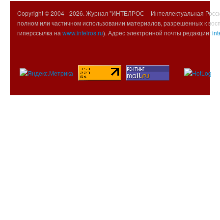
Copyright © 2004 -
2026. Журнал "ИНТЕЛРОС – Интеллектуальная Росси
полном или частичном использовании материалов, разрешенных к вос
гиперссылка на
www.intelros.ru
). Адрес электронной почты редакции:
int