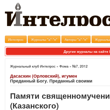
Интелрос
Журналы "а"-"я"
Авторы "а"-"я"
Журналь
Другие журналы на сайт
Журнальный клуб Интелрос
»
Фома
»
№7, 2012
Дасаскин (Орловский), игумен
Преданный Богу. Преданный своими
Памяти священномучени
(Казанского)