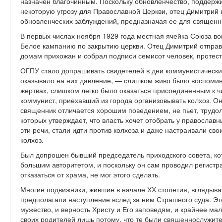
назначен благочинным. Поскольку обновленчество, поддерж
некоторую угрозу для Православной Церкви, отец Димитрий
обновленческих заблуждений, предназначая ее для священн
В первых числах ноября 1929 года местная ячейка Союза в
Белое кампанию по закрытию церкви. Отец Димитрий отправ
домам прихожан и собрал подписи семисот человек, протес
ОГПУ стало допрашивать свидетелей в дни коммунистических
оказывало на них давление, — слишком живо было воспоми
жертвах, слишком легко было оказаться присоединенным к 
коммунист, приехавший из города организовывать колхоз. О
священник отличается хорошим поведением, не пьет, трудол
которых утверждает, что власть хочет отобрать у православ
эти речи, стали идти против колхоза и даже настраивали сво
колхоз.
Был допрошен бывший председатель приходского совета, кот
большим авторитетом, и поскольку он сам проводил регистр
отказаться от храма, не мог этого сделать.
Многие подвижники, жившие в начале ХХ столетия, вглядыва
предполагали наступление вслед за ним Страшного суда. Это
мужество, и верность Христу и Его заповедям, и крайнее ма
своих родителей лишь потому, что те были священнослужите