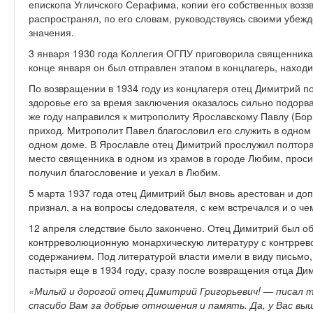
епископа Угличского Серафима, копии его собственных воззв
распространял, по его словам, руководствуясь своими убеж
значения.
3 января 1930 года Коллегия ОГПУ приговорила священника 
конце января он был отправлен этапом в концлагерь, находи
По возвращении в 1934 году из концлагеря отец Димитрий по
здоровье его за время заключения оказалось сильно подорва
же году направился к митрополиту Ярославскому Павлу (Бор
приход. Митрополит Павел благословил его служить в одном 
одном доме. В Ярославле отец Димитрий прослужил полтора м
место священника в одном из храмов в городе Любим, просил
получил благословение и уехал в Любим.
5 марта 1937 года отец Димитрий был вновь арестован и до
признал, а на вопросы следователя, с кем встречался и о чем
12 апреля следствие было закончено. Отец Димитрий был обв
контрреволюционную монархическую литературу с контрр
содержанием. Под литературой власти имели в виду письмо, 
пастыря еще в 1934 году, сразу после возвращения отца Ди
«
Милый и дорогой отец Димитрий Григорьевич! — писал т
спасибо Вам за добрые отношения и память. Да, у Вас вы