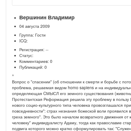
Вершинин Владимир
04 августа 2009
Группа: Гости
ICQ:
Регистрация: --
Статус:
Комментариев: 0
Публикаций: 0
^
Вопрос о "спасении" (об отношении к смерти и борьбе с пото
проблема, решаемая видом homo sapiens и на индивидуальн
определяющая CМЫСЛ его земного существования (животны
Протестантская Реформация решила эту проблему в польз
нового социо-культурного типа человека провозглашался пр
повседневности": страх незнания божеской воли проявился в
греха земного". Это было началом возвратного движения от 
человеку" индивидуалисту Адаму, тогда как православие ста
подвига которого можно кратко сформулировать так: "Слу