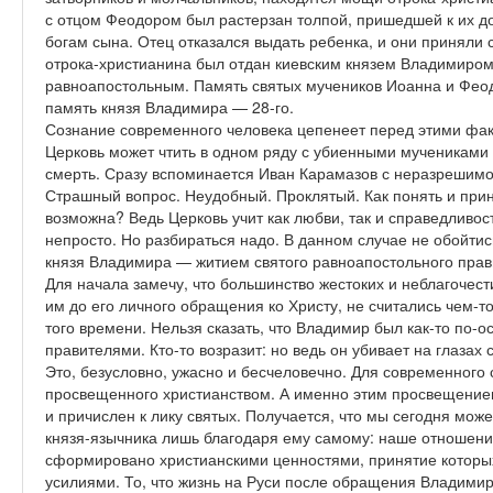
с отцом Феодором был растерзан толпой, пришедшей к их до
богам сына. Отец отказался выдать ребенка, и они приняли 
отрока-христианина был отдан киевским князем Владимиром
равноапостольным. Память святых мучеников Иоанна и Фео
память князя Владимира — 28-го.
Сознание современного человека цепенеет перед этими факт
Церковь может чтить в одном ряду с убиенными мучениками и
смерть. Сразу вспоминается Иван Карамазов с неразрешимо
Страшный вопрос. Неудобный. Проклятый. Как понять и прин
возможна? Ведь Церковь учит как любви, так и справедливост
непросто. Но разбираться надо. В данном случае не обойти
князя Владимира — житием святого равноапостольного прав
Для начала замечу, что большинство жестоких и неблагочес
им до его личного обращения ко Христу, не считались чем-
того времени. Нельзя сказать, что Владимир был как-то по-
правителями. Кто-то возразит: но ведь он убивает на глазах
Это, безусловно, ужасно и бесчеловечно. Для современного
просвещенного христианством. А именно этим просвещением
и причислен к лику святых. Получается, что мы сегодня мо
князя-язычника лишь благодаря ему самому: наше отношен
сформировано христианскими ценностями, принятие которы
усилиями. То, что жизнь на Руси после обращения Владимира