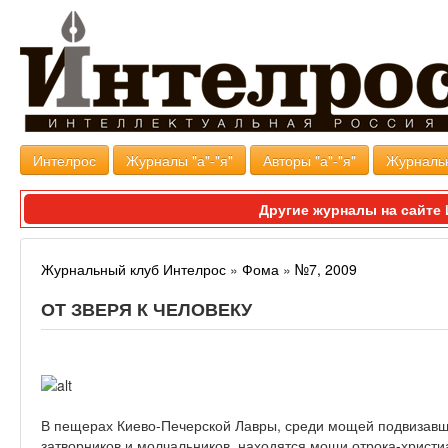
Интелрос
Журналы "а"-"я"
Авторы "а"-"я"
Журналь
Другие журналы на сайт
Журнальный клуб Интелрос
»
Фома
»
№7, 2009
ОТ ЗВЕРЯ К ЧЕЛОВЕКУ
В пещерах Киево-Печерской Лавры, среди мощей подвизавш
затворников и молчальников, находятся мощи отрока-христиа