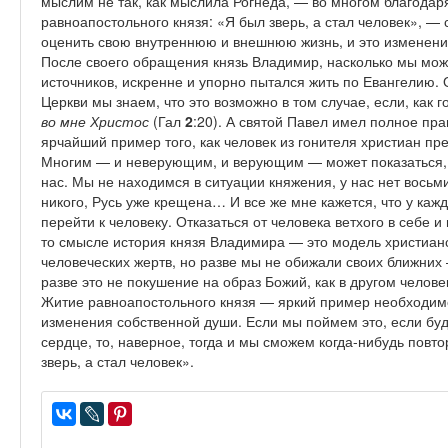
мыслим не так, как мыслила Рогнеда, — во многом благодар
равноапостольного князя: «Я был зверь, а стал человек», — с
оценить свою внутреннюю и внешнюю жизнь, и это изменени
После своего обращения князь Владимир, насколько мы мо
источников, искренне и упорно пытался жить по Евангелию. 
Церкви мы знаем, что это возможно в том случае, если, как 
во мне Христос
(Гал
2
:20). А святой Павел имел полное прав
ярчайший пример того, как человек из гонителя христиан пр
Многим — и неверующим, и верующим — может показаться, 
нас. Мы не находимся в ситуации княжения, у нас нет восьм
никого, Русь уже крещена… И все же мне кажется, что у каждо
перейти к человеку. Отказаться от человека ветхого в себе и 
то смысле история князя Владимира — это модель христианс
человеческих жертв, но разве мы не обижали своих ближних
разве это не покушение на образ Божий, как в другом человек
Житие равноапостольного князя — яркий пример необходимо
изменения собственной души. Если мы поймем это, если буд
сердце, то, наверное, тогда и мы сможем когда-нибудь повт
зверь, а стал человек».