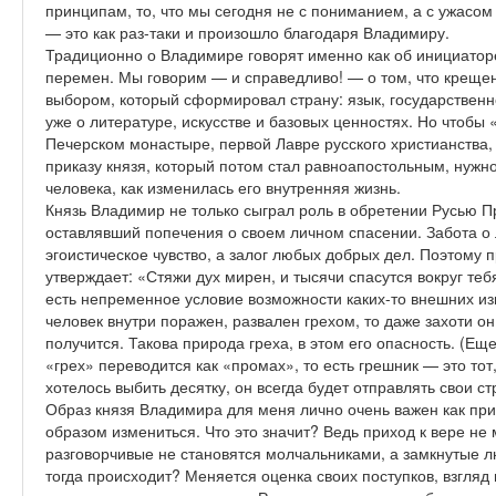
принципам, то, что мы сегодня не с пониманием, а с ужасом
— это как раз-таки и произошло благодаря Владимиру.
Традиционно о Владимире говорят именно как об инициатор
перемен. Мы говорим — и справедливо! — о том, что крещен
выбором, который сформировал страну: язык, государственн
уже о литературе, искусстве и базовых ценностях. Но чтобы «
Печерском монастыре, первой Лавре русского христианства,
приказу князя, который потом стал равноапостольным, нужно
человека, как изменилась его внутренняя жизнь.
Князь Владимир не только сыграл роль в обретении Русью П
оставлявший попечения о своем личном спасении. Забота о
эгоистическое чувство, а залог любых добрых дел. Поэтом
утверждает: «Стяжи дух мирен, и тысячи спасутся вокруг теб
есть непременное условие возможности каких-то внешних изме
человек внутри поражен, развален грехом, то даже захоти он 
получится. Такова природа греха, в этом его опасность. (Еще
«грех» переводится как «промах», то есть грешник — это тот,
хотелось выбить десятку, он всегда будет отправлять свои с
Образ князя Владимира для меня лично очень важен как пр
образом измениться. Что это значит? Ведь приход к вере не м
разговорчивые не становятся молчальниками, а замкнутые
тогда происходит? Меняется оценка своих поступков, взгляд 