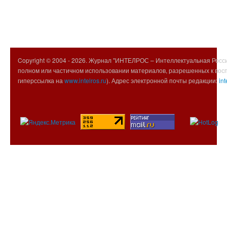
Copyright © 2004 -
2026. Журнал "ИНТЕЛРОС – Интеллектуальная Росси
полном или частичном использовании материалов, разрешенных к вос
гиперссылка на
www.intelros.ru
). Адрес электронной почты редакции:
int