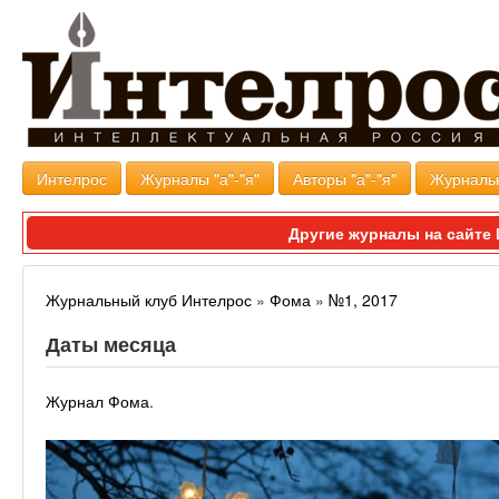
Интелрос
Журналы "а"-"я"
Авторы "а"-"я"
Журналь
Другие журналы на сайт
Журнальный клуб Интелрос
»
Фома
»
№1, 2017
Даты месяца
Журнал Фома
.