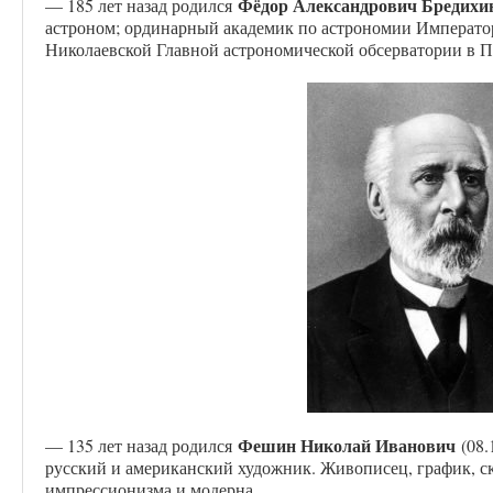
Фёдор Александрович Бредихи
— 185 лет назад родился
астроном; ординарный академик по астрономии Император
Николаевской Главной астрономической обсерватории в П
Фешин Николай Иванович
— 135 лет назад родился
(08.
русский и американский художник. Живописец, график, ск
импрессионизма и модерна