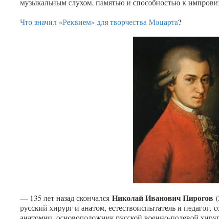
музыкальным слухом, памятью и способностью к импрови
Что значил «Реквием» для творчества Моцарта
?
Николай Иванович Пирогов
— 135 лет назад скончался
(
русский хирург и анатом, естествоиспытатель и педагог, с
анатомии, основоположник русской военно-полевой хирур