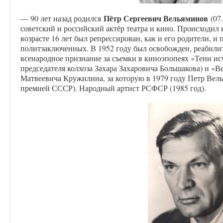
Пётр Сергеевич Вельяминов
— 90 лет назад родился
(07.
советский и российский актёр театра и кино. Происходил
возрасте 16 лет был репрессирован, как и его родители, и п
политзаключенных. В 1952 году был освобожден, реабили
всенародное признание за съемки в киноэпопеях «Тени исч
председателя колхоза Захара Захаровича Большакова) и «В
Матвеевича Кружилина, за которую в 1979 году Петр Вел
премией СССР). Народный артист РСФСР (1985 год).