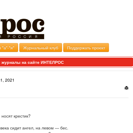
 "а"-"я"
Журнальный клуб
Поддержать проект
 журналы на сайте ИНТЕЛРОС
1, 2021
 носят крестик?
овека сидит ангел, на левом — бес.