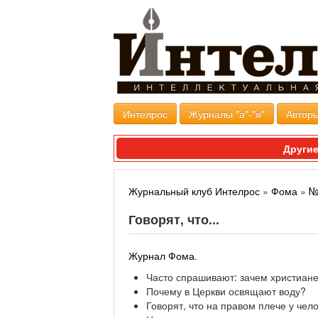
Интелрос
Журналы "а"-"я"
Авторы
Другие
Журнальный клуб Интелрос
»
Фома
»
№
Говорят, что...
Журнал Фома
.
Часто спрашивают: зачем христиане
Почему в Церкви освящают воду?
Говорят, что на правом плече у чел