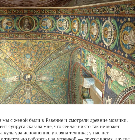
а мы с женой были в Равенне и смотрели древние мозаики.
ент супруга сказала мне, что сейчас никто так не может
а культура исполнения, утеряна техника; у нас нет
к тщательно работать над мозаикой — другое время, другие