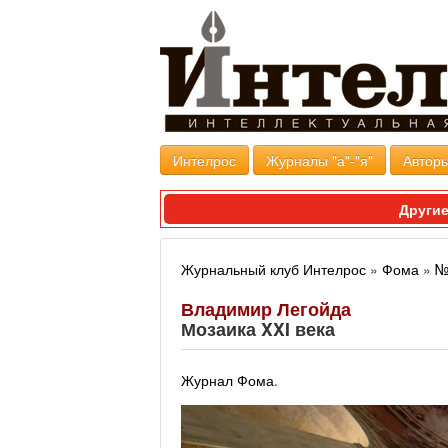
Интелрос
Журналы "а"-"я"
Авторы
Другие
Журнальный клуб Интелрос
»
Фома
»
№
Владимир Легойда
Мозаика XXI века
Журнал Фома
.