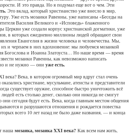
корости. И это правда. Но я подумал еще вот о чем. Эти
ть.
Это вклад, который христианство уже внесло в мир,
ьтуру. Уже есть мозаики Равенны, уже написаны «Беседы на
ятителя Василия Великого и «Исповедь» блаженного
ы Церкви уже создали корпус христианской догматики, уже
мов, в которых ежедневно миллионы людей обращают свои
явления Евангелия в жизни человека и человечества. Мы,
 их и черпаем в них вдохновение: мы любуемся мозаикой
рия Богослова и Иоанна Златоуста… Но наше время — время
звести мозаики Равенны, как невозможно написать
уже есть.
но и не нужно — они
I века? Века, в котором огромный мир вдруг стал очень
м оказались христиане, мусульмане, атеисты и представители
когда существует оружие, способное быстро уничтожить всё
 людей есть столько денег, сколько они никогда не смогут
о они сегодня будут есть. Века, когда главным местом общения
ладываются и разрушаются отношения и рождается повестка
которых всего 10 лет назад не было даже названия, — и конца
мозаика, мозаика XXI века?
ет наша
Как всем нам жить,