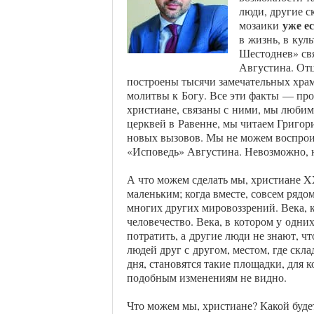
люди, другие с
уже ес
мозаики
в жизнь, в кул
Шестоднев» св
Августина. Отц
построены тысячи замечательных хра
молитвы к Богу. Все эти факты — про
христиане, связаны с ними, мы любим
церквей в Равенне, мы читаем Григо
новых вызовов. Мы не можем воспрои
«Исповедь» Августина. Невозможно, 
А что можем сделать мы, христиане XX
маленьким; когда вместе, совсем рядо
многих других мировоззрений. Века, 
человечество. Века, в котором у одних
потратить, а другие люди не знают, чт
людей друг с другом, местом, где ск
дня, становятся такие площадки, для 
подобным изменениям не видно.
Что можем мы, христиане? Какой буд