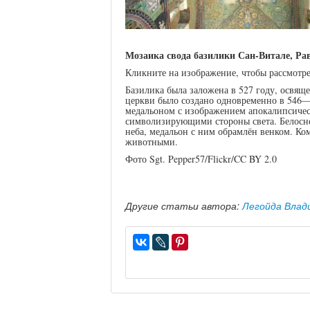
Мозаика свода базилики Сан-Витале, Рав
Кликните на изображение, чтобы рассмотре
Базилика была заложена в 527 году, освяще
церкви было создано одновременно в 546
медальоном с изображением апокалипсическ
символизирующими стороны света. Белосн
неба, медальон с ним обрамлён венком. К
животными.
Фото Sgt. Pepper57/Flickr/CC BY 2.0
Другие статьи автора:
Легойда Влад