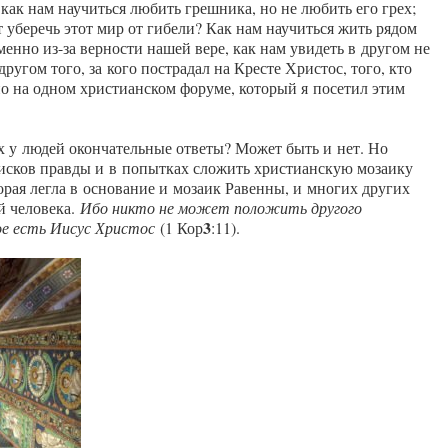
 как нам научиться любить грешника, но не любить его грех;
т уберечь этот мир от гибели? Как нам научиться жить рядом
менно из-за верности нашей вере, как нам увидеть в другом не
другом того, за кого пострадал на Кресте Христос, того, кто
ано на одном христианском форуме, который я посетил этим
 у людей окончательные ответы? Может быть и нет. Но
оисков правды и в попытках сложить христианскую мозаику
торая легла в основание и мозаик Равенны, и многих других
й человека.
Ибо никто не может положить другого
3
ое есть Иисус Христос
(1 Кор
:11).