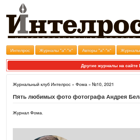
Интелрос
Журналы "а"-"я"
Авторы "а"-"я"
Журналь
Другие журналы на сайт
Журнальный клуб Интелрос
»
Фома
»
№10, 2021
Пять любимых фото фотографа Андрея Бел
Журнал Фома
.