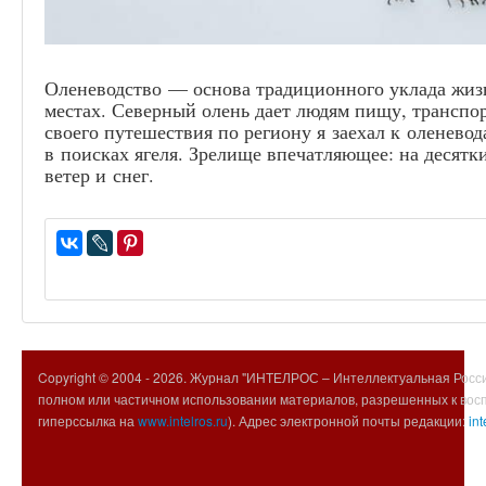
Оленеводство — основа традиционного уклада жизн
местах. Северный олень дает людям пищу, транспор
своего путешествия по региону я заехал к оленевод
в поисках ягеля. Зрелище впечатляющее: на десятк
ветер и снег.
Copyright © 2004 -
2026. Журнал "ИНТЕЛРОС – Интеллектуальная Росси
полном или частичном использовании материалов, разрешенных к вос
гиперссылка на
www.intelros.ru
). Адрес электронной почты редакции:
int