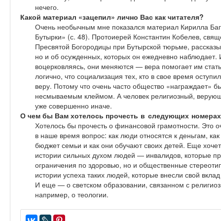
нечего.
Какой материал «зацепил» лично Вас как читателя?
Очень необычным мне показался материал Кирилла Ба
Бутырки» (с. 48). Протоиерей Константин Кобелев, свя
Пресвятой Богородицы при Бутырской тюрьме, рассказыв
но и об осужденных, которых он ежедневно наблюдает. И
воцерковляясь, они меняются — вера помогает им стать
логично, что социализация тех, кто в свое время оступи
веру. Потому что очень часто общество «награждает» 
несмываемым клеймом. А человек религиозный, верую
уже совершенно иначе.
О чем бы Вам хотелось
прочесть в следующих номера
Хотелось бы прочесть о финансовой грамотности. Это о
в наше время вопрос: как люди относятся к деньгам, к
бюджет семьи и как они обучают своих детей. Еще хоче
истории сильных духом людей — инвалидов, которые пр
ограничения по здоровью, но и общественные стереотип
истории успеха таких людей, которые внесли свой вклад
И еще — о светском образовании, связанном с религио
например, о теологии.