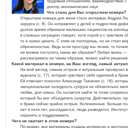
трудовым отношениям, взаимодействию с
доктор экономических наук
Что стало для Вас открытием номера?
Открытием номера для меня стало интервью Андрея Лоп
хирурга (с. 8). Он исправляет у детей и подростков деф
долгое время обрекали маленьких пациентов на изоля
в сложных ситуациях говорят, хотя порой и с чувством о
то и нужно ценить. С этим не поспоришь, но не стоит м
обреченностью. Ведь если простуду мы лечим, то поче
не можем поступить таким же образом? Любая жизнь — э
рассматривать ее таким образом, можно найти решение
Какой материал в номере,
на Ваш взгляд, самый актуа
На мой взгляд, самым острым и актуальным прозвучал 
журнала (с. 17), которая чувствует себя одинокой в бра
Ей отвечает психолог Александр Ткаченко (с. 18), которы
эмоциональная холодность супруга не обязательно явл
любви, для семьи, Он пытается найти те точки соприкос
который бы мог объединить супругов. Действительно, п
и брака сейчас крайне острые, болезненные. Больше п
нет и пяти лет, распадаются, люди разводятся. Институ
охранять и поддерживать.
Чего не хватает в этом номере?
По-моему, все материалы поданы интересно и доступно.