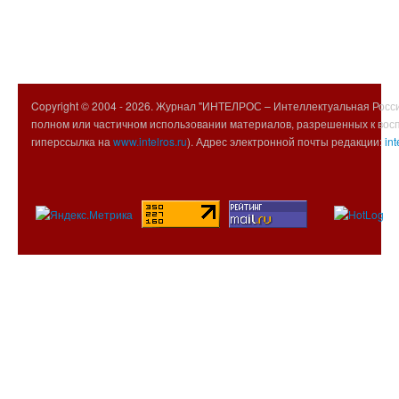
Copyright © 2004 -
2026. Журнал "ИНТЕЛРОС – Интеллектуальная Росси
полном или частичном использовании материалов, разрешенных к вос
гиперссылка на
www.intelros.ru
). Адрес электронной почты редакции:
int