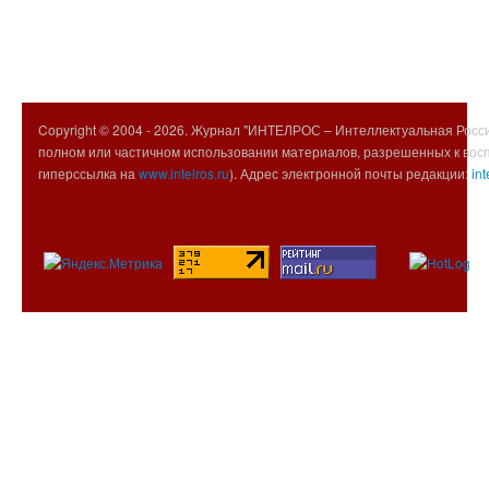
Copyright © 2004 -
2026. Журнал "ИНТЕЛРОС – Интеллектуальная Росси
полном или частичном использовании материалов, разрешенных к вос
гиперссылка на
www.intelros.ru
). Адрес электронной почты редакции:
int