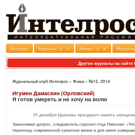
Интелрос
Журналы "а"-"я"
Авторы "а"-"я"
Журналь
Другие журналы на сайт
Журнальный клуб Интелрос
»
Фома
»
№12, 2014
Игумен Дамаскин (Орловский)
Я готов умереть и не хочу на волю
31 декабря Церковь празднует память
священн
Заканчивая допрос, следователь спросил отца Николая: «Чт
переношу современной суматохи жизни и для меня соверше