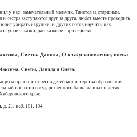
нил у нас
замечательный мальчик. Тянется за старшими,
ья и сестра заступаются друг за друга, любят вместе проводить
бит убирать игрушки, и других готов научить, как
 слушает сказки, рассказывает про героев».
аксима
, Светы, Данила
,
Олега
:
усыновление, опека
Максима,
Светы,
Данила и Олега:
защиты прав и интересов детей министерства образования
льный оператор государственного банка данных о детях,
Хабаровского края:
, д. 21,
каб. 101, 104.