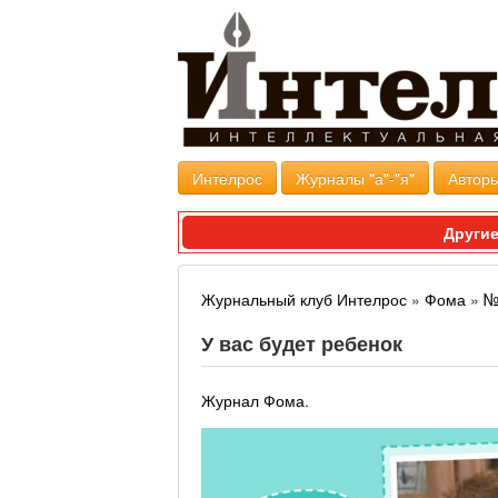
Интелрос
Журналы "а"-"я"
Авторы
Другие
Журнальный клуб Интелрос
»
Фома
»
№
У вас будет ребенок
Журнал Фома
.