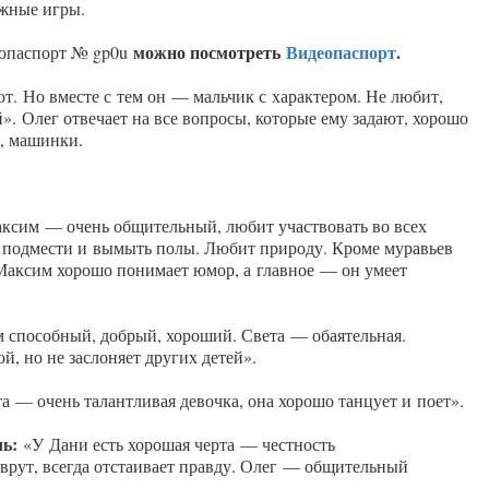
ижные игры.
можно посмотреть
Видеопаспорт
.
еопаспорт № gp0u
ют. Но вместе с тем он — мальчик с характером. Не любит,
». Олег отвечает на все вопросы, которые ему задают, хорошо
, машинки.
сим — очень общительный, любит участвовать во всех
подмести и вымыть полы. Любит природу. Кроме муравьев
 Максим хорошо понимает юмор, а главное — он умеет
способный, добрый, хороший. Света — обаятельная.
й, но не заслоняет других детей».
а — очень талант­ливая девочка, она хорошо танцует и поет».
ль:
«У Дани есть хорошая черта — честность
 врут, всегда отстаивает правду. Олег — общительный