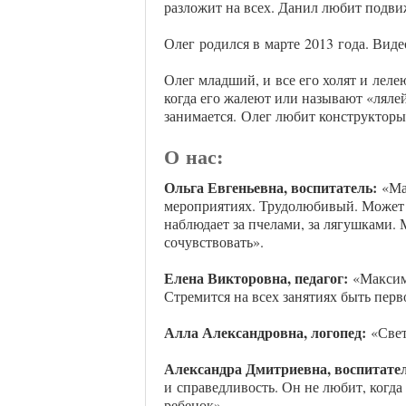
разложит на всех. Данил любит подв
Олег
родился в марте
2013 года. Вид
Олег младший, и все его холят и леле
когда его жалеют или называют «лялей
занимается.
Олег любит конструкторы
О нас:
Ольга Евгеньевна, воспитатель:
«Мак
мероприятиях. Трудолюбивый. Может 
наблюдает за пчелами, за лягушками.
сочувствовать».
Елена Викторовна, педагог:
«Максим 
Стремится на всех занятиях быть перво
Алла Александровна, логопед:
«Свет
Александра Дмитриевна, воспитате
и справедливость. Он не любит, когда
ребенок».