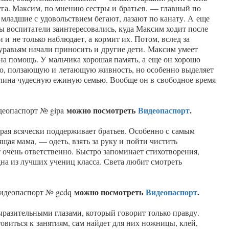
га. Максим, по мнению сестры и братьев, — главный по
 младшие с удовольствием бегают, лазают по канату. А еще
воспитатели заинтересовались, куда Максим ходит после
 и не только наблюдает, а кормит их. Потом, вслед за
уравьям начали приносить и другие дети. Максим умеет
на помощь. У мальчика хорошая память, а еще он хорошо
ю, ползающую и летающую живность, но особенно выделяет
илина чудесную ежиную семью. Вообще он в свободное время
можно посмотреть
Видеопаспорт
.
идеопаспорт № gipa
орая всячески поддерживает братьев. Особенно с самым
ящая мама, — одеть, взять за руку и пойти чистить
 очень ответственно. Быстро запоминает стихотворения,
одна из лучших учениц класса. Света любит смотреть
можно посмотреть
Видеопаспорт
.
Видеопаспорт № gcdq
азительными глазами, который говорит только правду.
овиться к занятиям, сам найдет для них ножницы, клей,