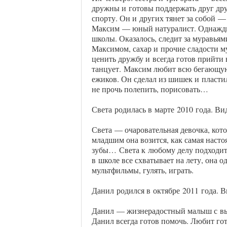
дружны и готовы поддержать друг дру
спорту. Он и других тянет за собой —
Максим — юный натуралист. Однажды 
школы. Оказалось, следит за муравьями
Максимом, сахар и прочие сладости м
ценить дружбу и всегда готов прийти 
танцует. Максим любит всю бегающу
ежиков. Он сделал из шишек и пласт
не прочь полепить, порисовать…
Света
родилась в марте
2010 года. В
Света — очаровательная девочка, кот
младшим она возится, как самая насто
зубы…
Света к любому делу подходит
в школе все схватывает на лету, она 
мультфильмы, гулять, играть.
Данил
родился в октябре
2011 года. 
Данил — жизнерадостный малыш с выр
Данил всегда готов помочь. Любит гот