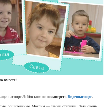
ко вместе!
можно посмотреть
Видеопаспорт
.
Видеопаспорт № lfou
селые, общительные. Максим — самый старший. Дети очень