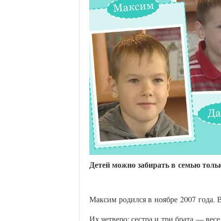
Д
етей можно забирать в семью толь
Максим
родился в ноябре
2007 года. 
Их четверо: сестра и три брата — ве