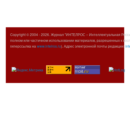
Copyright © 2004 -
2026. Журнал "ИНТЕЛРОС – Интеллектуальная Росси
полном или частичном использовании материалов, разрешенных к вос
гиперссылка на
www.intelros.ru
). Адрес электронной почты редакции:
int