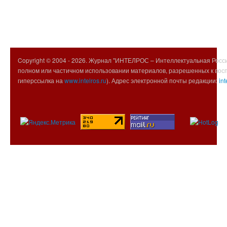
Copyright © 2004 -
2026. Журнал "ИНТЕЛРОС – Интеллектуальная Росси
полном или частичном использовании материалов, разрешенных к вос
гиперссылка на
www.intelros.ru
). Адрес электронной почты редакции:
int