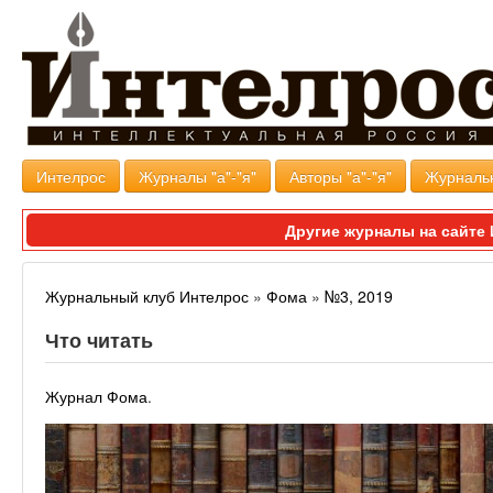
Интелрос
Журналы "а"-"я"
Авторы "а"-"я"
Журналь
Другие журналы на сайт
Журнальный клуб Интелрос
»
Фома
»
№3, 2019
Что читать
Журнал Фома
.