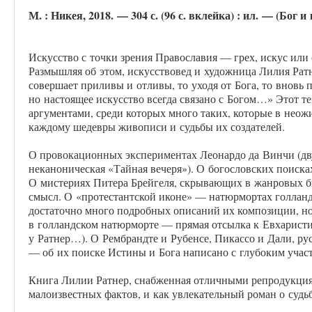
М. : Никея, 2018. — 304 с. (96 с. вклейка) : ил. — (Бог и
Искусство с точки зрения Православия — грех, искус ил
Размышляя об этом, искусствовед и художница Лилия Ратн
совершает приливы и отливы, то уходя от Бога, то вновь 
но настоящее искусство всегда связано с Богом…» Этот те
аргументами, среди которых много таких, которые в нео
каждому шедевры живописи и судьбы их создателей.
О провокационных экспериментах Леонардо да Винчи (д
неканоническая «Тайная вечеря»). О богословских поиск
О мистериях Питера Брейгеля, скрывающих в жанровых 
смысл. О «протестантской иконе» — натюрмортах голланд
достаточно много подробных описаний их композиции, но 
в голландском натюрморте — прямая отсылка к Евхарист
у Ратнер…). О Рембрандте и Рубенсе, Пикассо и Дали, р
— об их поиске Истины и Бога написано с глубоким участ
Книга Лилии Ратнер, снабженная отличными репродукциям
малоизвестных фактов, и как увлекательный роман о судь