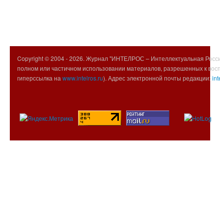
Copyright © 2004 -
2026. Журнал "ИНТЕЛРОС – Интеллектуальная Росси
полном или частичном использовании материалов, разрешенных к вос
гиперссылка на
www.intelros.ru
). Адрес электронной почты редакции:
int