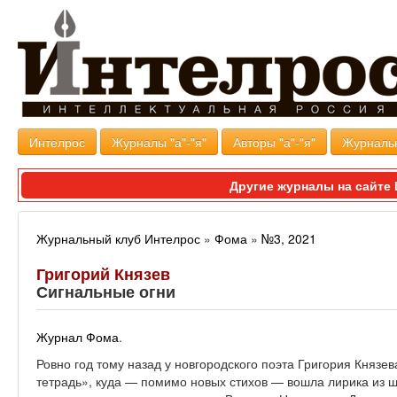
Интелрос
Журналы "а"-"я"
Авторы "а"-"я"
Журналь
Другие журналы на сайт
Журнальный клуб Интелрос
»
Фома
»
№3, 2021
Григорий Князев
Сигнальные огни
Журнал Фома
.
Ровно год тому назад у новгородского поэта Григория Княз
тетрадь», куда — помимо новых стихов — вошла лирика из ш