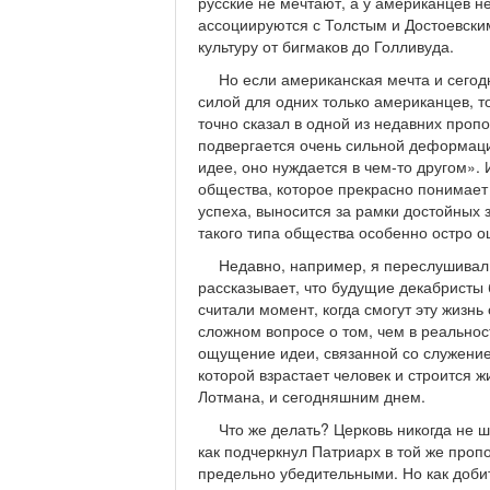
русские не мечтают, а у американцев не
ассоциируются с Толстым и Достоевски
культуру от бигмаков до Голливуда.
Но если американская мечта и сего
силой для одних только американцев, то
точно сказал в одной из недавних проп
подвергается очень сильной деформаци
идее, оно нуждается в чем-то другом». 
общества, которое прекрасно понимает 
успеха, выносится за рамки достойных 
такого типа общества особенно остро о
Недавно, например, я переслушивал л
рассказывает, что будущие декабристы 
считали момент, когда смогут эту жизнь
сложном вопросе о том, чем в реальнос
ощущение идеи, связанной со служение
которой взрастает человек и строится ж
Лотмана, и сегодняшним днем.
Что же делать? Церковь никогда не ш
как подчеркнул Патриарх в той же проп
предельно убедительными. Но как добит