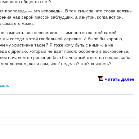
ременного общества нет?
я проповедь — это исповедь». В том смысле, что слова должны
рения над серой массой заблудших, а изнутри, когда вот он,
о сама его жизнь.
о не замечать нас невозможно — именно из-за этой самой
е мы соседи в этой глобальной деревне. И было бы хорошо,
чему христиане такие? Я тоже хочу быть с ними», а не
еда с дрелью, который не дает покоя, особенно в воскресенье.
хим началом ее решения был бы честный ответ на вопрос себе:
им человеком, как я сам, час? неделю? год? вечность?
Читать далее
имир