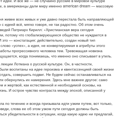
т идей. И все же — не случайно русские в мировой культуре
м, а американцы дали миру именно american dream — массовую
дня живее всех живых и уже давно перестала быть направляющей
 с идеей всё, мягко говоря, не так радостно. Об этом очень
оведей Патриарх Кирилл: «Христианская вера сегодня
и, потому что глобализирующееся общество не нуждается в
И это — констатация: действительно, создан новый тип
слово «успех», а идея, не конвертируемая в атрибуты этого
заботы прогрессивного человека тем. Тревожащая новизна
щущается, когда понимаешь, что именно оно списывает в утиль.
екции Лотмана о русской культуре. Он, в частности,
были воспитаны на идее героизма и квинтэссенцией своей жизни
 отдать, совершить подвиг. Не будем сейчас останавливаться на
ти обернулись их намерения. Здесь мне важнее другое: само
м и жертвой, как естественной и необходимой основы, на
изнь. И острое чувство контраста между эпохой, описанной у
ла по течению и всегда призывала идти узким путем, вот только,
оведи, слова ее об этом узком пути сегодня должны быть
ься убедительности в ситуации, когда какую идею ни предлагай,