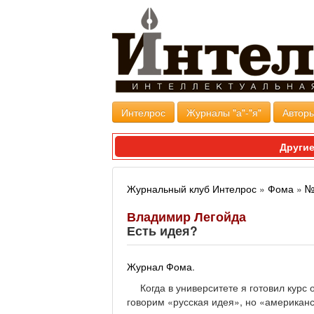
Интелрос
Журналы "а"-"я"
Авторы
Другие
Журнальный клуб Интелрос
»
Фома
»
№
Владимир Легойда
Есть идея?
Журнал Фома
.
Когда в университете я готовил курс
говорим «русская идея», но «американск