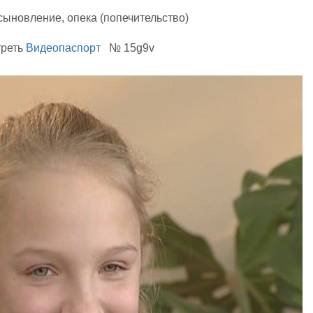
сыновление, опека (попечительство)
треть
Видеопаспорт
№ 15g9v