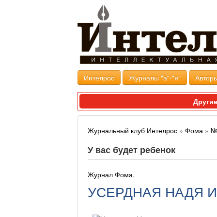
Интелрос
Журналы "а"-"я"
Авторы
Другие
Журнальный клуб Интелрос
»
Фома
»
№
У вас будет ребенок
Журнал Фома
.
УСЕРДНАЯ НАДЯ И