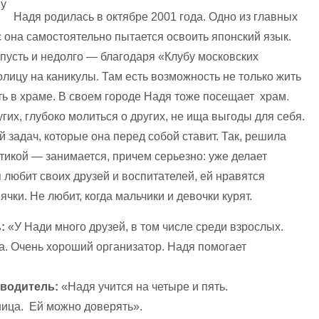
Надя родилась в октябре 2001 года. Одно из главных
 она самостоятельно пытается освоить японский язык.
, пусть и недолго — благодаря «Клубу московских
олицу на каникулы. Там есть возможность не только жить
ть в храме. В своем городе Надя тоже посещает храм.
гих, глубоко молиться о других, не ища выгоды для себя.
задач, которые она перед собой ставит. Так, решила
тикой — занимается, причем серьезно: уже делает
я любит своих друзей и воспитателей, ей нравятся
ки. Не любит, когда мальчики и девочки курят.
:
«У Нади много друзей, в том числе среди взрослых.
а. Очень хороший организатор. Надя помогает
оводитель:
«Надя учится на четыре и пять.
ница. Ей можно доверять».