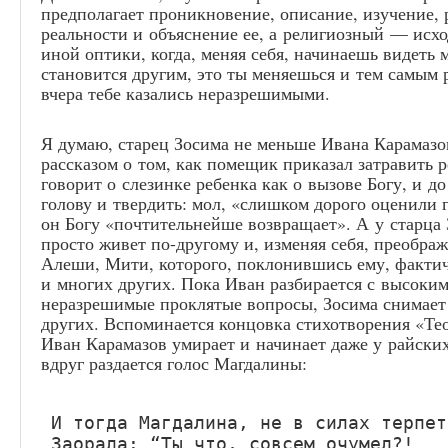
предполагает проникновение, описание, изучение,
реальности и объяснение ее, а религиозный — исхо
иной оптики, когда, меняя себя, начинаешь видеть 
становится другим, это ты меняешься и тем самым 
вчера тебе казались неразрешимыми.
Я думаю, старец Зосима не меньше Ивана Карамазо
рассказом о том, как помещик приказал затравить 
говорит о слезинке ребенка как о вызове Богу, и д
голову и твердить: мол, «слишком дорого оценили 
он Богу «почтительнейше возвращает». А у старца 
просто живет по-другому и, изменяя себя, преобра
Алеши, Мити, которого, поклонившись ему, фактич
и многих других. Пока Иван разбирается с высоки
неразрешимые проклятые вопросы, Зосима снимает э
других. Вспоминается концовка стихотворения «Те
Иван Карамазов умирает и начинает даже у райских
вдруг раздается голос Магдалины:
И тогда Магдалина, не в силах терпеть
Заорала: “Ты что, совсем очумел?!
