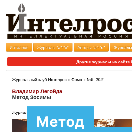
Интелрос
Журналы "а"-"я"
Авторы "а"-"я"
Журналь
Другие журналы на сайт
Журнальный клуб Интелрос
»
Фома
»
№5, 2021
Владимир Легойда
Метод Зосимы
Журнал Фома
.
Метод