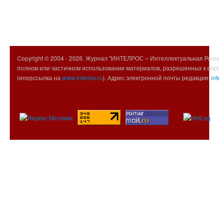
Copyright © 2004 -
2026. Журнал "ИНТЕЛРОС – Интеллектуальная Росси
полном или частичном использовании материалов, разрешенных к вос
гиперссылка на
www.intelros.ru
). Адрес электронной почты редакции:
int