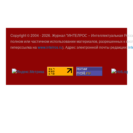
Copyright © 2004 -
2026. Журнал "ИНТЕЛРОС – Интеллектуальная Росси
полном или частичном использовании материалов, разрешенных к вос
гиперссылка на
www.intelros.ru
). Адрес электронной почты редакции:
int