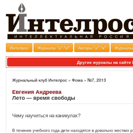
Интелрос
Журналы "а"-"я"
Авторы "а"-"я"
Журналь
Другие журналы на сайт
Журнальный клуб Интелрос
»
Фома
»
№7, 2013
Евгения Андреева
Лето — время свободы
Чему научиться на каникулах?
В течение учебного года дети находятся в довольно жестких