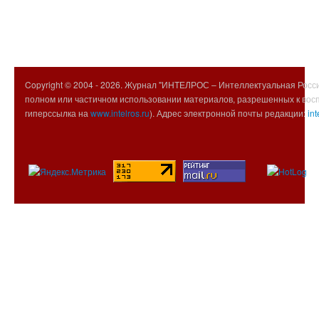
Copyright © 2004 -
2026. Журнал "ИНТЕЛРОС – Интеллектуальная Росси
полном или частичном использовании материалов, разрешенных к вос
гиперссылка на
www.intelros.ru
). Адрес электронной почты редакции:
int