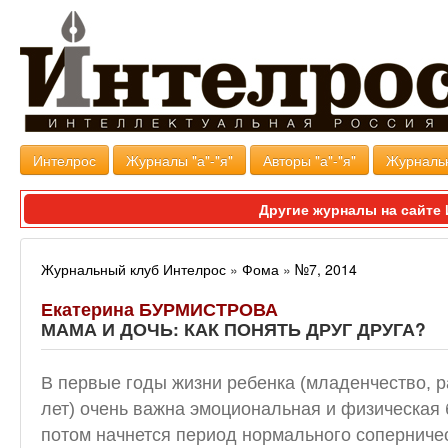
Интелрос
Журналы "а"-"я"
Авторы "а"-"я"
Журналь
Другие журналы на сайт
Журнальный клуб Интелрос
»
Фома
»
№7, 2014
Екатерина БУРМИСТРОВА
МАМА И ДОЧЬ: КАК ПОНЯТЬ ДРУГ ДРУГА?
В первые годы жизни ребенка (младенчество, р
лет) очень важна эмоциональная и физическая 
потом начнется период нормального соперниче