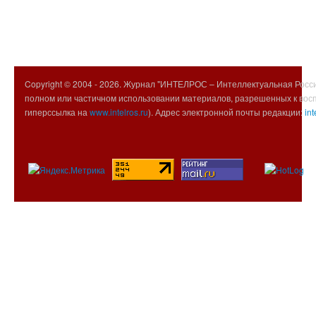
Copyright © 2004 -
2026. Журнал "ИНТЕЛРОС – Интеллектуальная Росси
полном или частичном использовании материалов, разрешенных к вос
гиперссылка на
www.intelros.ru
). Адрес электронной почты редакции:
int