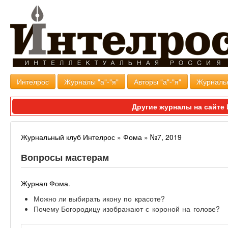
Интелрос
Журналы "а"-"я"
Авторы "а"-"я"
Журналь
Другие журналы на сайт
Журнальный клуб Интелрос
»
Фома
»
№7, 2019
Вопросы мастерам
Журнал Фома
.
Можно ли выбирать
икону по красоте?
Почему Богородицу
изображают с короной на голове?