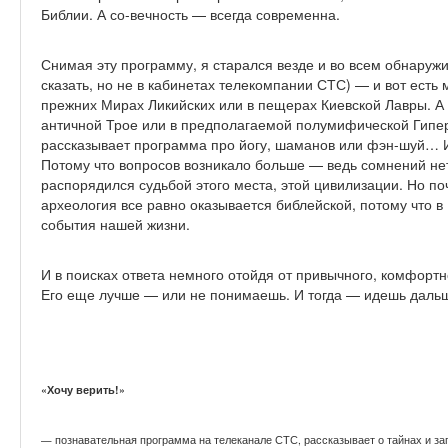
Библии. А со-вечность — всегда современна.
Снимая эту программу, я старался везде и во всем обнаружив
сказать, но не в кабинетах телекомпании СТС) — и вот есть
прежних Мирах Ликийских или в пещерах Киевской Лавры. А ес
античной Трое или в предполагаемой полумифической Гипер
рассказывает программа про йогу, шаманов или фэн-шуй… И 
Потому что вопросов возникало больше — ведь сомнений нет, 
распорядился судьбой этого места, этой цивилизации. Но по
археология все равно оказывается библейской, потому что в
события нашей жизни.
И в поисках ответа немного отойдя от привычного, комфорт
Его еще лучше — или не понимаешь. И тогда — идешь дальш
«Хочу верить!»
— познавательная программа на телеканале СТС, рассказывает о тайнах и заг