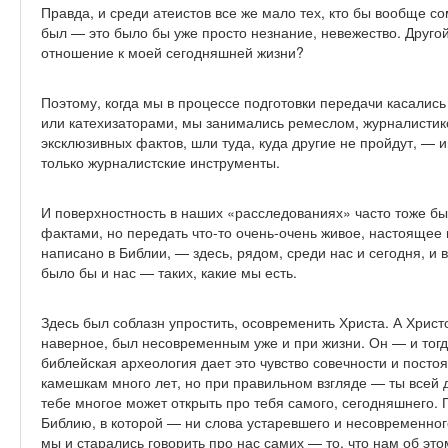
Правда, и среди атеистов все же мало тех, кто бы вообще со
был — это было бы уже просто незнание, невежество. Другой
отношение к моей сегодняшней жизни?
Поэтому, когда мы в процессе подготовки передачи касалис
или катехизаторами, мы занимались ремеслом, журналистик
эксклюзивных фактов, шли туда, куда другие не пройдут, — 
только журналистские инструменты.
И поверхностность в наших «расследованиях» часто тоже бы
фактами, но передать что-то очень-очень живое, настоящее п
написано в Библии, — здесь, рядом, среди нас и сегодня, и во
было бы и нас — таких, какие мы есть.
Здесь был соблазн упростить, осовременить Христа. А Хрис
наверное, был несовременным уже и при жизни. Он — и тогда
библейская археология дает это чувство совечности и посто
камешкам много лет, но при правильном взгляде — ты всей
тебе многое может открыть про тебя самого, сегодняшнего. 
Библию, в которой — ни слова устаревшего и несовременного
мы и старались говорить про нас самих — то, что нам об эт