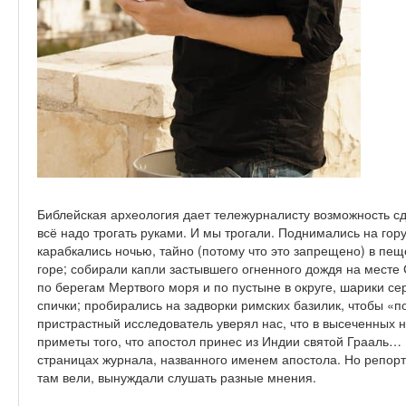
Библейская археология дает тележурналисту возможность сде
всё надо трогать руками. И мы трогали. Поднимались на гору
карабкались ночью, тайно (потому что это запрещено) в пещ
горе; собирали капли застывшего огненного дождя на мест
по берегам Мертвого моря и по пустыне в округе, шарики се
спички; пробирались на задворки римских базилик, чтобы «
пристрастный исследователь уверял нас, что в высеченных
приметы того, что апостол принес из Индии святой Грааль… 
страницах журнала, названного именем апостола. Но репорт
там вели, вынуждали слушать разные мнения.