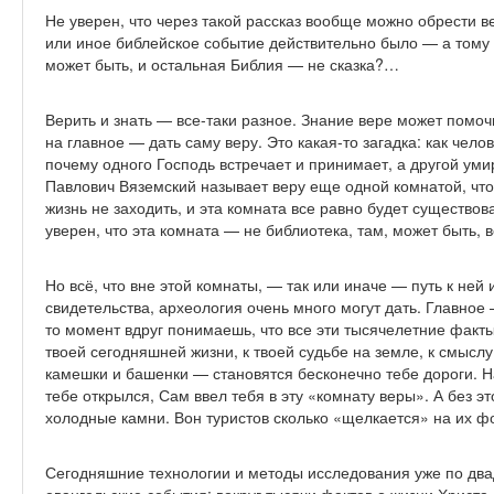
Не уверен, что через такой рассказ вообще можно обрести в
или иное библейское событие действительно было — а тому 
может быть, и остальная Библия — не сказка?…
Верить и знать — все-таки разное. Знание вере может помочь
на главное — дать саму веру. Это какая-то загадка: как чело
почему одного Господь встречает и принимает, а другой умир
Павлович Вяземский называет веру еще одной комнатой, что
жизнь не заходить, и эта комната все равно будет существова
уверен, что эта комната — не библиотека, там, может быть, 
Но всё, что вне этой комнаты, — так или иначе — путь к ней
свидетельства, археология очень много могут дать. Главное
то момент вдруг понимаешь, что все эти тысячелетние фак
твоей сегодняшней жизни, к твоей судьбе на земле, к смыслу 
камешки и башенки — становятся бесконечно тебе дороги. На
тебе открылся, Сам ввел тебя в эту «комнату веры». А без 
холодные камни. Вон туристов сколько «щелкается» на их ф
Сегодняшние технологии и методы исследования уже по двад
евангельские события: вокруг тысячи фактов о жизни Христа