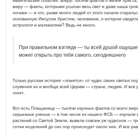
миру — факты, которыми усыпан весь свет и даже наша гром
ногами — и что, разве много людей от этого начали старать
основанную Иисусом Христом, человеком, о котором свидете
астрологи и математики? Ведь не много.
При правильном взгляде — ты всей душой ощущаеш
может открыть про тебя самого, сегодняшнего
Только русская история «ломится» от чудес своих святых по
служения их и вообще всей Церкви — стране, людям. И все 
гонят.
Вот есть Плащаница — тысячи научных фактов со всего мира
серьезные ученые — в том числе из нашего ФСБ — изучали 
растений со Святой Земли, вывели совсем уж чудесное — т
сотни исцелений до сих пор происходят около нее. И все р