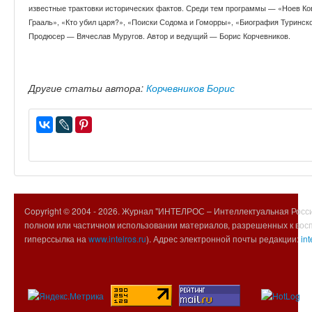
известные трактовки исторических фактов. Среди тем программы — «Ноев Ко
Грааль», «Кто убил царя?», «Поиски Содома и Гоморры», «Биография Туринск
Продюсер — Вячеслав Муругов. Автор и ведущий — Борис Корчевников.
Другие статьи автора:
Корчевников Борис
Copyright © 2004 -
2026. Журнал "ИНТЕЛРОС – Интеллектуальная Росси
полном или частичном использовании материалов, разрешенных к вос
гиперссылка на
www.intelros.ru
). Адрес электронной почты редакции:
int