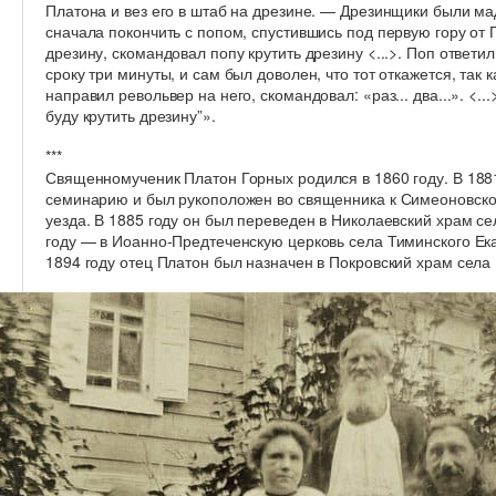
Платона и вез его в штаб на дрезине. — Дрезинщики были м
сначала покончить с попом, спустившись под первую гору от П
дрезину, скомандовал попу крутить дрезину <...>. Поп ответил
сроку три минуты, и сам был доволен, что тот откажется, так 
направил револьвер на него, скомандовал: «раз... два...». <..
буду крутить дрезину”».
***
Священномученик Платон Горных родился в 1860 году. В 188
семинарию и был рукоположен во священника к Симеоновско
уезда. В 1885 году он был переведен в Николаевский храм се
году — в Иоанно-Предтеченскую церковь села Тиминского Ека
1894 году отец Платон был назначен в Покровский храм села