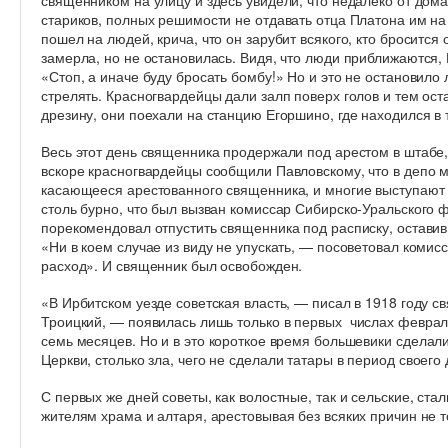
священником на улицу и здесь увидели, что недалеко от дом
стариков, полных решимости не отдавать отца Платона им на
пошел на людей, крича, что он зарубит всякого, кто бросится
замерла, но не остановилась. Видя, что люди приближаются, П
«Стоп, а иначе буду бросать бомбу!» Но и это не остановило
стрелять. Красногвардейцы дали залп поверх голов и тем ос
дрезину, они поехали на станцию Егоршино, где находился в 
Весь этот день священника продержали под арестом в штабе,
вскоре красногвардейцы сообщили Павловскому, что в депо 
касающееся арестованного священника, и многие выступают 
столь бурно, что был вызван комиссар Сибирско-Уральского 
порекомендовал отпустить священника под расписку, оставив
«Ни в коем случае из виду не упускать, — посоветовал комис
расход». И священник был освобожден.
«В Ирбитском уезде советская власть, — писал в 1918 году 
Троицкий, — появилась лишь только в первых
числах февраля
семь
месяцев. Но и в это короткое время большевики
сделали
Церкви,
столько зла, чего не сделали татары в период свое
го
С первых же дней советы, как волостные, так и сельские, ста
жителям храма и алтаря, арестовывая без всяких причин не т