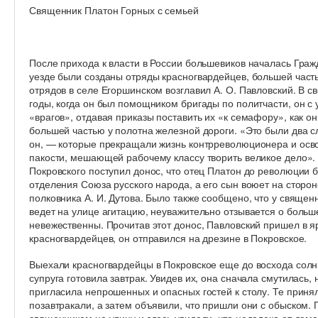
Священник Платон Горных с семьей
После прихода к власти в России большевиков началась Граж
уезде были созданы отряды красногвардейцев, большей часть
отрядов в селе Егоршинском возглавил А. О. Павловский. В с
годы, когда он был помощником бригады по политчасти, он с
«врагов», отдавая приказы поставить их «к семафору», как 
большей частью у полотна железной дороги. «Это были два с
он, — которые прекращали жизнь контрреволюционера и осв
пакости, мешающей рабочему классу творить великое дело».
Покровского поступил донос, что отец Платон до революции
отделения Союза русского народа, а его сын воюет на сторон
полковника А. И. Дутова. Было также сообщено, что у священ
ведет на улице агитацию, неуважительно отзывается о больше
невежественны. Прочитав этот донос, Павловский пришел в яр
красногвардейцев, он отправился на дрезине в Покровское.
Выехали красногвардейцы в Покровское еще до восхода солнц
супруга готовила завтрак. Увидев их, она сначала смутилась, 
пригласила непрошенных и опасных гостей к столу. Те приня
позавтракали, а затем объявили, что пришли они с обыском.