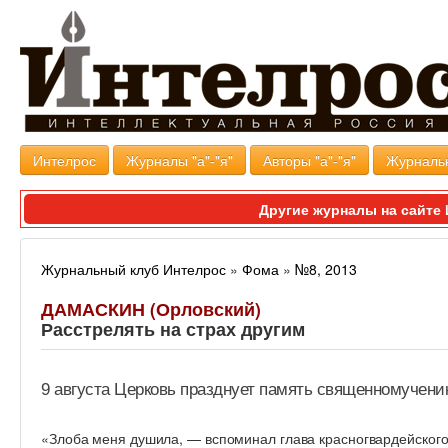
Интелрос
Журналы "а"-"я"
Авторы "а"-"я"
Журналь
Другие журналы на сайт
Журнальный клуб Интелрос
»
Фома
»
№8, 2013
ДАМАСКИН (Орловский)
Расстрелять на страх другим
9 августа Церковь празднует память священномучени
«
Злоба меня душила, — вспоминал глава красногвардейского