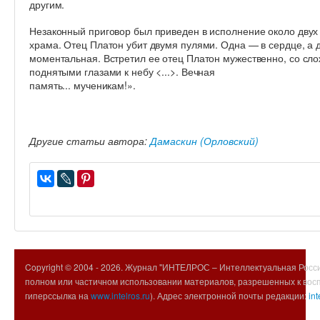
другим.
Незаконный приговор был приведен в исполнение около двух 
храма. Отец Платон убит двумя пулями. Одна — в сердце, а 
моментальная. Встретил ее отец Платон мужественно, со сл
поднятыми глазами к небу <...>. Вечная
память... мученикам!».
Другие статьи автора:
Дамаскин (Орловский)
Copyright © 2004 -
2026. Журнал "ИНТЕЛРОС – Интеллектуальная Росси
полном или частичном использовании материалов, разрешенных к вос
гиперссылка на
www.intelros.ru
). Адрес электронной почты редакции:
int