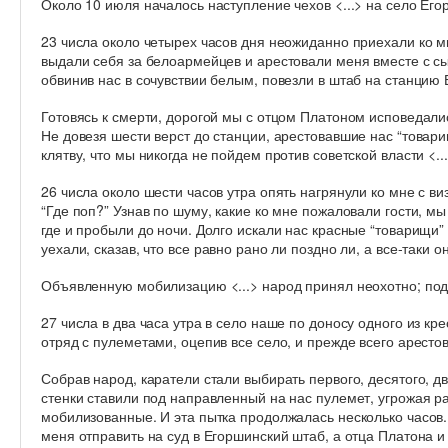
Около 10 июля началось наступление чехов <...> на село Его
23 числа около четырех часов дня неожиданно приехали ко 
выдали себя за белоармейцев и арестовали меня вместе с 
обвинив нас в сочувствии белым, повезли в штаб на станцию 
Готовясь к смерти, дорогой мы с отцом Платоном исповедались
Не довезя шести верст до станции, арестовавшие нас “товари
клятву, что мы никогда не пойдем против советской власти <...
26 числа около шести часов утра опять нагрянули ко мне с ви
“Где поп?” Узнав по шуму, какие ко мне пожаловали гости, м
где и пробыли до ночи. Долго искали нас красные “товарищи”
уехали, сказав, что все равно рано ли поздно ли, а все-таки о
Объявленную мобилизацию <...> народ принял неохотно; по
27 числа в два часа утра в село наше по доносу одного из к
отряд с пулеметами, оцепив все село, и прежде всего аресто
Собрав народ, каратели стали выбирать первого, десятого, дв
стенки ставили под направленный на нас пулемет, угрожая р
мобилизованные. И эта пытка продолжалась несколько часов
меня отправить на суд в Егоршинский штаб, а отца Платона и