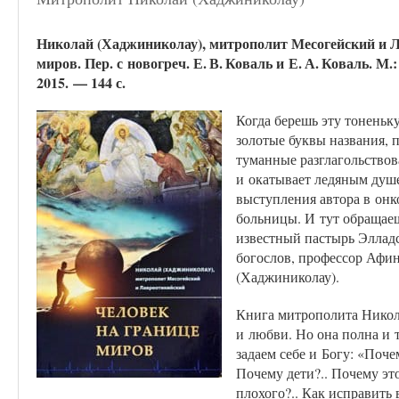
Николай (Хаджиниколау), митрополит Месогейский и Л
миров. Пер. с новогреч. Е. В. Коваль и Е. А. Коваль. М
2015. — 144 с.
Когда берешь эту тонень
золотые буквы названия, 
туманные разглагольствов
и окаты­вает ледяным душ
выступления автора в онк
больницы. И тут обраща­е
известный пастырь Эллад
богослов, профессор Афин
(Хаджиниколау).
Книга митрополита Никола
и любви. Но она полна и т
задаем себе и Богу: «По­ч
Почему дети?.. Почему это
плохого?.. Как исправить в