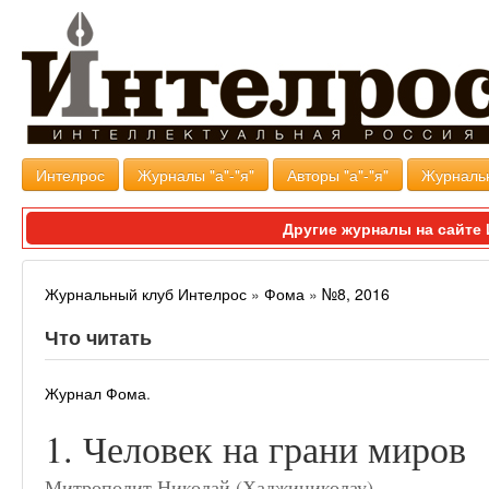
Интелрос
Журналы "а"-"я"
Авторы "а"-"я"
Журналь
Другие журналы на сайт
Журнальный клуб Интелрос
»
Фома
»
№8, 2016
Что читать
Журнал Фома
.
1. Человек на грани миров
Митрополит Николай (Хаджиниколау)