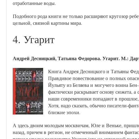
отработанные воды.
Подобного рода книги не только расширяют кругозор ребе
цельной, связной картины мира.
4. Угарит
Андрей Десницкий, Татьяна Федорова. Угарит. М.: Даръ,
Книга Андрея Десницкого и Татьяны Федо
Правдивое повествование о полных опасн
Йульяту из Беляева и могучего воина Бен
фактически раскрывает основу сюжета, а 
наши современники попадают в прошлое,
Хотя, надо сказать, обычно писатели-фант
близкие эпохи.
А здесь двоим молодым москвичам, Юле и Веньке, пришлос
назад, причем в регион, не отмеченный вниманием фанта
период упадка государство Угарит (это не авторский вымы