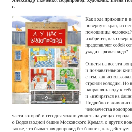
с.
Как вода приходит в н
повернуть кран, из не
помощницы человека? 
изобретен, как соверш
представляет собой се
уходит грязная вода?
Ответы на все эти воп
и познавательной книг
с тем, как использова
строили колодцы. Но в
направлять воду к себ
и «взбираться на башн
Подробно и живописно
человечества водопро
части которой и сегодня можно увидеть на улицах города.
о Водовзводной башне Московского Кремля, о других во
также, что бывает «водопровод без башни», как действует