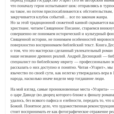
что поначалу герои испытывают шок: отправляясь в турпо
на такое, но потом приспосабливаются к обстоятельствам,
закручивается клубок событий… все по законам жанра.
Но за этой традиционной сюжетной канвой скрывается в
христиане, читаем Священное Писание, стараемся вникнут
совершенно не понимаем исторический и культурный фон,
Священной истории, не понимаем особенностей мировоспр
поверхностно воспринимаем библейский текст. Книга Де
о том, что это мастерски сделанный увлекательный роман 
наше незнание древних реалий. Андрей Десницкий — библ
специалист по библейскому ивриту — профессионально зн
рассказать о них доступно и понятно. Читая «Угарит», мы 
язычество по своей сути, как нелегко утверждалась вера в
народа, насколько иначе видели мир тогдашние люди.
На мой взгляд, самые проникновенные места «Угарита» — 
о царе Давиде (во дворец которого ближе к финалу роман
удалось, без всякого пафоса и елейности, передать то, чт
Божий. Понятное дело, что художественная реконструкция
стоит воспринимать ее как фотографическое отражение реа