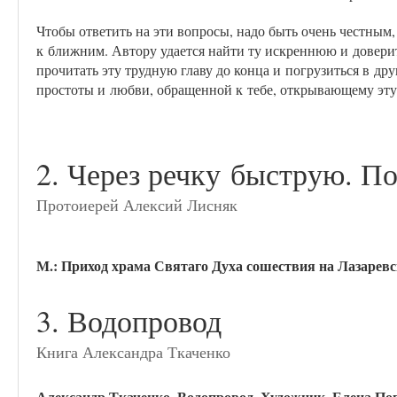
Чтобы ответить на эти вопросы, надо быть очень честным
к ближним. Автору удается найти ту искреннюю и довери
прочитать эту трудную главу до конца и погрузиться в др
простоты и любви, обращенной к тебе, открывающему эту
2. Через речку
быструю. П
о
Протоиерей Алексий Лисняк
М.: Приход храма Святаго Духа соше
ствия на Лазарев
3. Водопровод
Книга Александра Ткаченко
Александр Ткаченко. Водопровод. Художник. Елена Поп