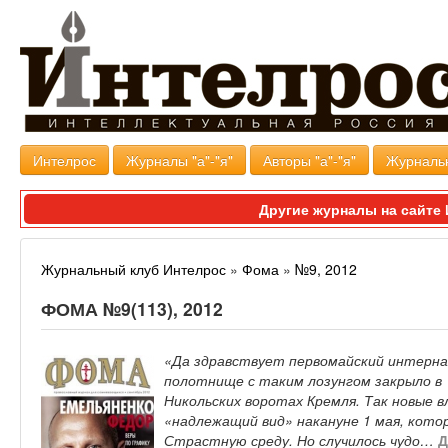
Интелрос
Журналы "а"-"я"
Авторы "а"-"я"
Журналь
Другие журналы на сайт
Журнальный клуб Интелрос
»
Фома
»
№9, 2012
ФОМА №9(113), 2012
«Да здравствует первомайский интерна
полотнище с таким лозунгом закрыло в 
Никольских воротах Кремля. Так новые 
«надлежащий вид» накануне 1 мая, кото
Страстную среду. Но случилось чудо…
Д