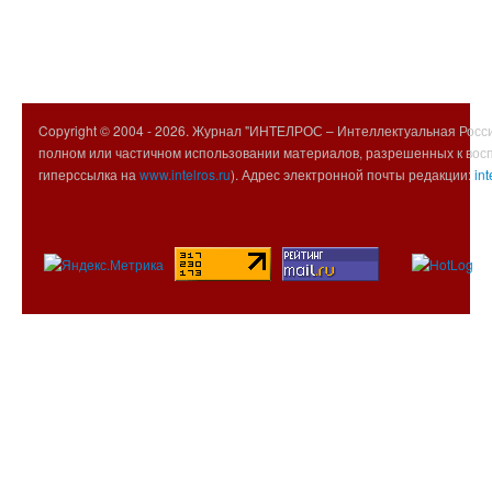
Copyright © 2004 -
2026. Журнал "ИНТЕЛРОС – Интеллектуальная Росси
полном или частичном использовании материалов, разрешенных к вос
гиперссылка на
www.intelros.ru
). Адрес электронной почты редакции:
int