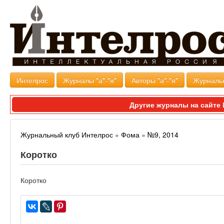
Интелрос
Журналы "а"-"я"
Авторы "а"-"я"
Журналь
Другие журналы на сайт
Журнальный клуб Интелрос
»
Фома
»
№9, 2014
Коротко
Коротко