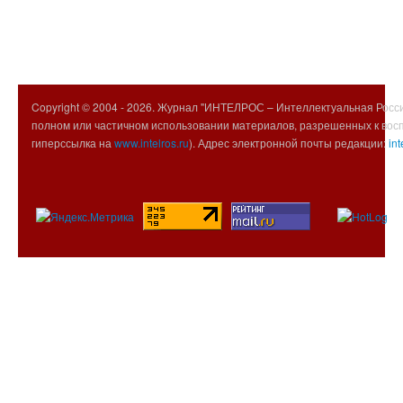
Copyright © 2004 -
2026. Журнал "ИНТЕЛРОС – Интеллектуальная Росси
полном или частичном использовании материалов, разрешенных к вос
гиперссылка на
www.intelros.ru
). Адрес электронной почты редакции:
int