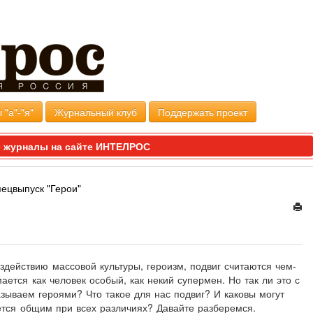
 "а"-"я"
Журнальный клуб
Поддержать проект
 журналы на сайте ИНТЕЛРОС
пецвыпуск "Герои"
здействию массовой культуры, героизм, подвиг считаются чем-
ется как человек особый, как некий супермен. Но так ли это с
азываем героями? Что такое для нас подвиг? И каковы могут
ется общим при всех различиях? Давайте разберемся.