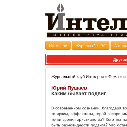
Интелрос
Журналы "а"-"я"
Авторы
Другие
Журнальный клуб Интелрос
»
Фома
»
с
Юрий Пущаев
Каким бывает подвиг
В современном сознании, благодаря во
то ярким, эффектным, герой воспринима
точки зрения христианства? Кого мы н
быть разновидности подвига? Что оста