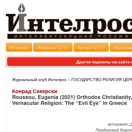
Интелрос
Журналы "а"-"я"
Авторы "а"-"я"
Журналь
Другие журналы на сайт
Журнальный клуб Интелрос
»
ГОСУДАРСТВО РЕЛИГИЯ ЦЕР
Конрад Секерски
Roussou, Eugenia (2021) Orthodox Christianity,
Vernacular Religion: The “Evil Eye” in Greece
аспирант, 
Лондонский Корол