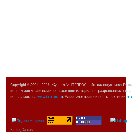
Copyright © 2004 -
2026. Журнал "ИНТЕЛРОС – Интеллектуальная Росси
полном или частичном использовании материалов, разрешенных к вос
гиперссылка на
www.intelros.ru
). Адрес электронной почты редакции:
int
BettingCafe.ru