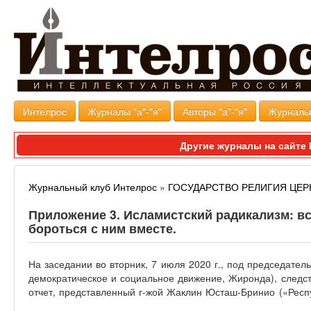
Интелрос
Журналы "а"-"я"
Авторы "а"-"я"
Журналь
Другие журналы на сайт
Журнальный клуб Интелрос
»
ГОСУДАРСТВО РЕЛИГИЯ ЦЕР
Приложение 3. Исламистский радикализм: вс
бороться с ним вместе.
На заседании во вторник, 7 июля 2020 г., под председател
демократическое и социальное движение, Жиронда), следс
отчет, представленный г-жой Жаклин Юсташ-Бринио («Респ