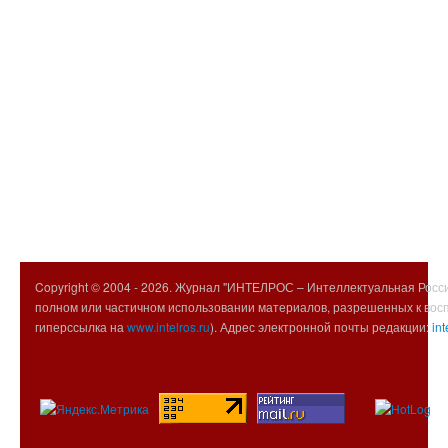
Copyright © 2004 -
2026. Журнал "ИНТЕЛРОС – Интеллектуальная Росси
полном или частичном использовании материалов, разрешенных к вос
гиперссылка на
www.intelros.ru
). Адрес электронной почты редакции:
int