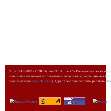
Copyright © 2004 -
2026. Журнал "ИНТЕЛРОС – Интеллектуальная Росси
полном или частичном использовании материалов, разрешенных к вос
гиперссылка на
www.intelros.ru
). Адрес электронной почты редакции:
int