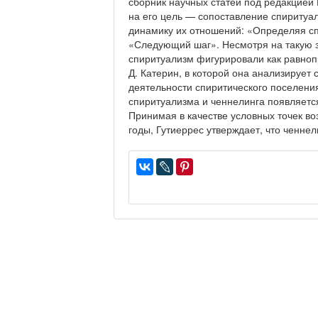
сборник научных статей под редакцией К
на его цель — сопоставление спиритуали
динамику их отношений: «Определяя сп
«Следующий шаг». Несмотря на такую за
спиритуализм фигурировали как равноп
Д. Катерин, в которой она анализируе
деятельности спиритического поселени
спиритуализма и ченнелинга появляется
Принимая в качестве условных точек во
годы, Гутиеррес утверждает, что ченн