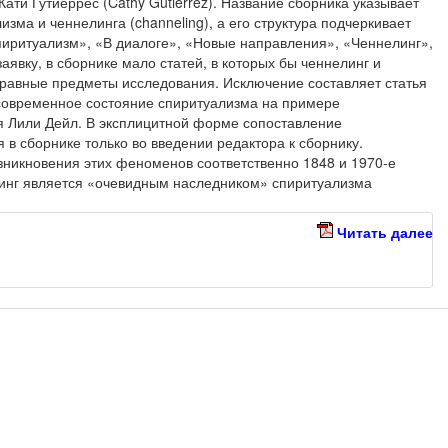
ати Гутиеррес (Cathy Gutierrez). Название сборника указывает
зма и ченнелинга (channeling), а его структура подчеркивает
иритуализм», «В диалоге», «Новые направления», «Ченнелинг»,
явку, в сборнике мало статей, в которых бы ченнелинг и
равные предметы исследования. Исключение составляет статья
т современное состояние спиритуализма на примере
я Лили Дейл. В эксплицитной форме сопоставление
 в сборнике только во введении редактора к сборнику.
зникновения этих феноменов соответственно 1848 и 1970-е
елинг является «очевидным наследником» спиритуализма
Читать далее