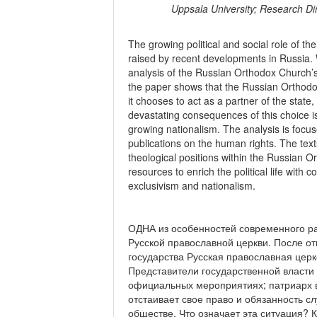
Uppsala University; Research Di
The growing political and social role of t
raised by recent developments in Russia. W
analysis of the Russian Orthodox Church’s 
the paper shows that the Russian Orthodox
it chooses to act as a partner of the state
devastating consequences of this choice i
growing nationalism. The analysis is focus
publications on the human rights. The tex
theological positions within the Russian Ort
resources to enrich the political life with 
exclusivism and nationalism.
ОДНА из особенностей современного ра
Русской православной церкви. После от
государства Русская православная цер
Представители государственной власти
официальных мероприятиях; патриарх в
отстаивает свое право и обязанность 
обществе. Что означает эта ситуация?