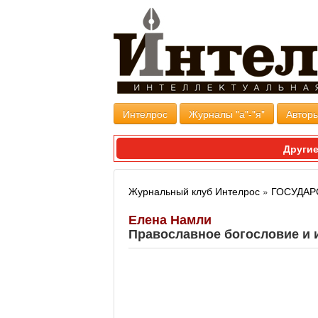
Интелрос
Журналы "а"-"я"
Авторы
Другие
Журнальный клуб Интелрос
»
ГОСУДАР
Елена Намли
Православное богословие и 