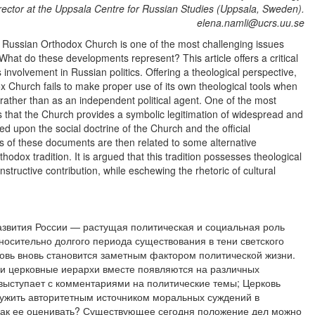
rector at the Uppsala Centre for Russian Studies (Uppsala, Sweden).
elena.namli@ucrs.uu.se
he Russian Orthodox Church is one of the most challenging issues
hat do these developments represent? This article offers a critical
involvement in Russian politics. Offering a theological perspective,
 Church fails to make proper use of its own theological tools when
, rather than as an independent political agent. One of the most
s that the Church provides a symbolic legitimation of widespread and
ed upon the social doctrine of the Church and the official
ts of these documents are then related to some alternative
hodox tradition. It is argued that this tradition possesses theological
constructive contribution, while eschewing the rhetoric of cultural
звития России — растущая политическая и социальная роль
носительно долгого периода существования в тени светского
ковь вновь становится заметным фактором политической жизни.
 и церковные иерархи вместе появляются на различных
ыступает с комментариями на политические темы; Церковь
служить авторитетным источником моральных суждений в
 Как ее оценивать? Существующее сегодня положение дел можно