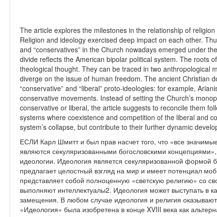
The article explores the milestones in the relationship of religio
Religion and ideology exercised deep impact on each other. Thus,
and “conservatives” in the Church nowadays emerged under the im
divide reflects the American bipolar political system. The roots of 
theological thought. They can be traced in two anthropological m
diverge on the issue of human freedom. The ancient Christian do
“conservative” and “liberal” proto-ideologies: for example, Ari
conservative movements. Instead of setting the Church’s monopol
conservative or liberal, the article suggests to reconcile them fo
systems where coexistence and competition of the liberal and co
system’s collapse, but contribute to their further dynamic devel
ЕСЛИ Карл Шмитт и был прав насчет того, что «все значимы
являются секуляризованными богословскими концепциями», 
идеологии. Идеология является секуляризованной формой б
предлагает целостный взгляд на мир и имеет потенциал моб
представляет собой полноценную «светскую религию» со св
выполняют интеллектуалы2. Идеология может выступать в кач
замещения. В любом случае идеология и религия оказывают 
«Идеология» была изобретена в конце XVIII века как альтер