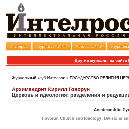
Интелрос
Журналы "а"-"я"
Авторы "а"-"я"
Журналь
Другие журналы на сайт
Журнальный клуб Интелрос
»
ГОСУДАРСТВО РЕЛИГИЯ ЦЕР
Архимандрит Кирилл Говорун
Церковь и идеология: разделения и редукци
Archimandrite Cyr
Hovorun Church and Ideology: Divisions an