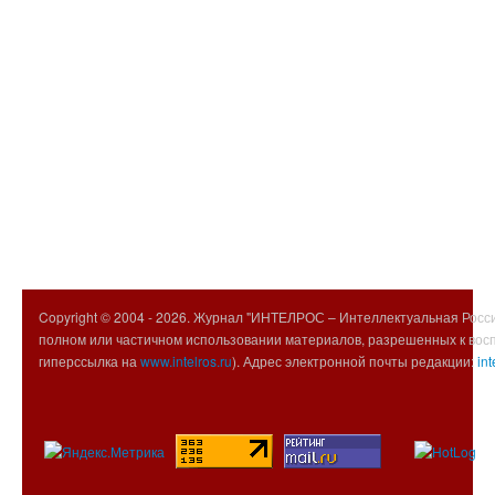
Copyright © 2004 -
2026. Журнал "ИНТЕЛРОС – Интеллектуальная Росси
полном или частичном использовании материалов, разрешенных к вос
гиперссылка на
www.intelros.ru
). Адрес электронной почты редакции:
int