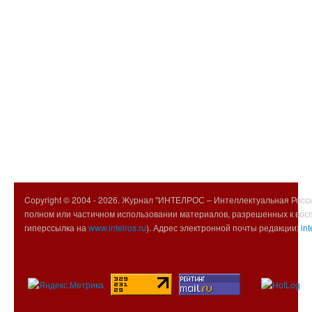
Copyright © 2004 -
2026. Журнал "ИНТЕЛРОС – Интеллектуальная Росси
полном или частичном использовании материалов, разрешенных к вос
гиперссылка на
www.intelros.ru
). Адрес электронной почты редакции:
int