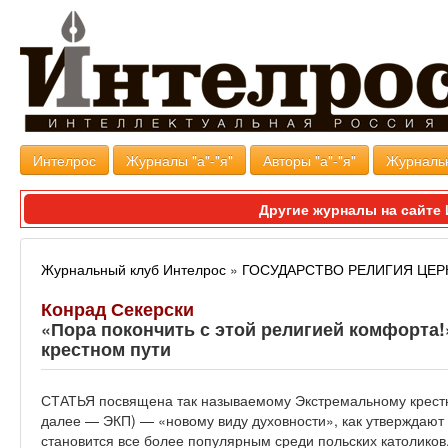
Интелрос
Журналы "а"-"я"
Авторы "а"-"я"
Журналь
Другие журналы на сайт
Журнальный клуб Интелрос
»
ГОСУДАРСТВО РЕЛИГИЯ ЦЕР
Конрад Секерски
«Пора покончить с этой религией комфорта!
крестном пути
СТАТЬЯ посвящена так называемому Экстремальному крестно
далее — ЭКП) — «новому виду духовности», как утверждают 
становится все более популярным среди польских католиков.