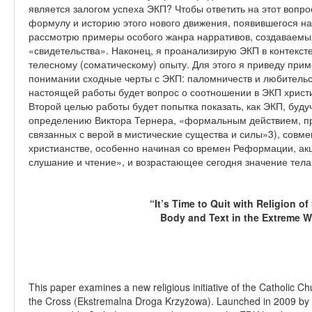
является залогом успеха ЭКП? Чтобы ответить на этот вопр
формулу и историю этого нового движения, появившегося на 
рассмотрю примеры особого жанра нарративов, создаваемы
«свидетельства». Наконец, я проанализирую ЭКП в контексте
телесному (соматическому) опыту. Для этого я приведу пр
понимании сходные черты с ЭКП: паломничеств и любительс
настоящей работы будет вопрос о соотношении в ЭКП христ
Второй целью работы будет попытка показать, как ЭКП, буду
определению Виктора Тернера, «формальным действием, 
связанных с верой в мистические существа и силы»3), совме
христианстве, особенно начиная со времен Реформации, ак
слушание и чтение», и возрастающее сегодня значение тела
“It’s Time to Quit with Religion of
Body and Text in the Extreme W
This paper examines a new religious initiative of the Catholic 
the Cross (Ekstremalna Droga Krzyżowa). Launched in 2009 by F