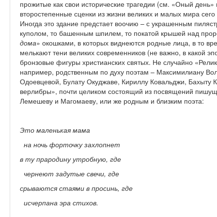
прожитые как свои исторические трагедии (см. «Оный день» 
второстепенные сценки из жизни великих и малых мира сего 
Иногда это здание предстает воочию – с украшенным пиляс
куполом, то башенным шпилем, то покатой крышей над прор
дома
» окошками, в которых виднеются родные лица, в то в
мелькают тени великих современников (не важно, в какой эп
бронзовые фигуры христианских святых. Не случайно «Рел
например, родственным по духу поэтам – Максимилиану Вол
Одоевцевой, Булату Окуджаве, Кириллу Ковальджи, Бахыту 
верлибры», почти целиком состоящий из посвящений пишущ
Лемешеву и Магомаеву, или же родным и близким поэта:
Это маленькая мама
на ночь форточку захлопнет
в ту прародину утробную, где
чернеют задутые свечи, где
срываются стаями в просинь, где
исчерпана эра стихов.