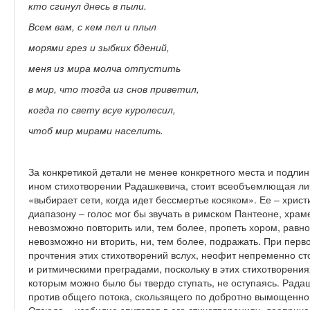
кто сгинул днесь в пыли.
Всем вам, с кем пел и плыл
морями грез и зыбких бдений,
меня из мира молча отпустить
в мир, что тогда из снов приветил,
когда по свету всуе куролесил,
чтоб мир мирами населить.
За конкретикой детали не менее конкретного места и подлин
ином стихотворении Радашкевича, стоит всеобъемлющая лично
«выбирает сети, когда идет бессмертье косяком». Ее – хрис
диапазону – голос мог бы звучать в римском Пантеоне, храме 
невозможно повторить или, тем более, пропеть хором, равн
невозможно ни вторить, ни, тем более, подражать. При перво
прочтения этих стихотворений вслух, неофит непременно 
и ритмическими преградами, поскольку в этих стихотворения
которым можно было бы твердо ступать, не оступаясь. Рада
против общего потока, скользящего по добротно вымощенно