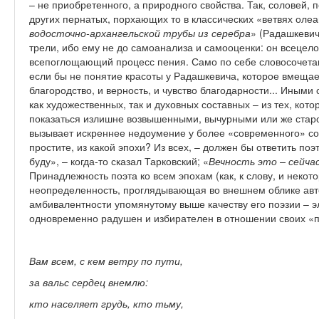
– не приобретенного, а природного свойства. Так, соловей,
других пернатых, порхающих то в классических «ветвях олеан
водосточно-архангельской трубы из серебра
» (Радашкевич
трели, ибо ему не до самоанализа и самооценки: он всецело
всепоглощающий процесс пения. Само по себе словосочета
если бы не понятие красоты у Радашкевича, которое вмещает
благородство, и верность, и чувство благодарности... Иными
как художественных, так и духовных составных – из тех, кот
показаться излишне возвышенными, вычурными или же стар
вызывает искреннее недоумение у более «современного» со
простите, из какой эпохи? Из всех, – должен бы ответить поэт
буду», – когда-то сказал Тарковский; «
Вечность это – сейча
Принадлежность поэта ко всем эпохам (как, к слову, и некот
неопределенность, проглядывающая во внешнем облике автор
амбивалентности упомянутому выше качеству его поэзии – э
одновременно радушен и избирателен в отношении своих «п
Вам всем, с кем ветру по пути,
за вальс сердец внемлю:
кто населяет грудь, кто тьму,