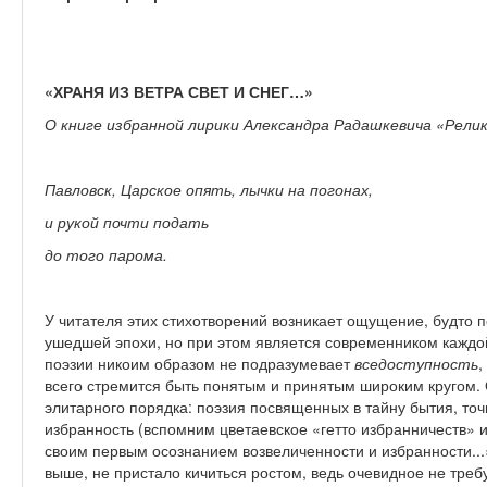
«ХРАНЯ ИЗ ВЕТРА СВЕТ И СНЕГ…»
О книге избранной лирики Александра Радашкевича «Рели
Павловск, Царское опять, лычки на погонах,
и рукой почти подать
до того парома.
У читателя этих стихотворений возникает ощущение, будто 
ушедшей эпохи, но при этом является современником кажд
поэзии никоим образом не подразумевает
вседоступность
,
всего стремится быть понятым и принятым широким кругом. 
элитарного порядка: поэзия посвященных в тайну бытия, точ
избранность (вспомним цветаевское «гетто избранничеств» 
своим первым осознанием возвеличенности и избранности...
выше, не пристало кичиться ростом, ведь очевидное не требу