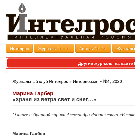
Интелрос
Журналы "а"-"я"
Авторы "а"-"я"
Журналь
Другие журналы на сайт
Журнальный клуб Интелрос
»
Интерпоэзия
»
№1, 2020
Марина Гарбер
«Храня из ветра свет и снег…»
О книге избранной лирики Александра Радашкевича «Релик
Марина Гарбер