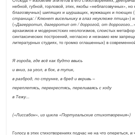
Отсюда – изобилие эпитетов в его стихотворениях, дееприч
небной, губной, горловой, этих, якобы «неблагозвучных», но
благо
звучных) шипящих и шуршащих, жужжащих и поющих (
страница: / Клюнет висельнику в глаз неуклюже птица
») 
(«
Дагерротип, дагерротип от / доррогой, от доррогого...
архаизмов и модернистских неологизмов, слоистых метафор
синтаксических построений, негласно и незнамо кем запрещ
литературных студиях, то громко оглашенных) в современной
Я г
о
рода, где всё как будто ввысь
и вниз, за угол, в бок, в тупик,
в разброд, по струнке, в бред и вкривь –
переплетясь, перекрестясь, переливаясь с ходу
в Тежу...
(«Лиссабон», из цикла «Португальские стихотворения»)
Голосу в этих стихотворениях подчас не на что опереться, и 