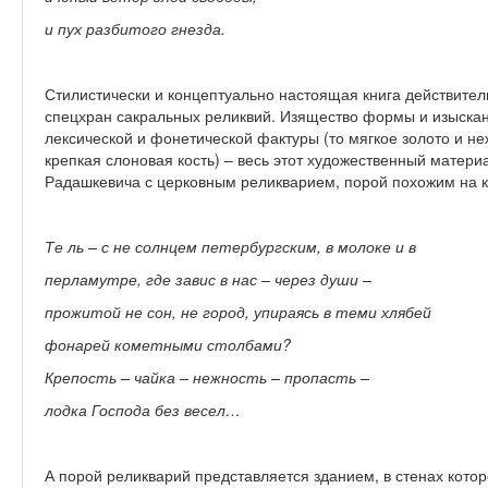
и пух разбитого гнезда.
Стилистически и концептуально настоящая книга действите
спецхран сакральных реликвий. Изящество формы и изыскан
лексической и фонетической фактуры (то мягкое золото и н
крепкая слоновая кость) – весь этот художественный матери
Радашкевича с церковным реликварием, порой похожим на к
Те ль – с не солнцем петербургским, в молоке и в
перламутре, где завис в нас – через души –
прожитой не сон, не город, упираясь в теми хлябей
фонарей кометными столбами?
Крепость – чайка – нежность – пропасть –
лодка Господа без весел…
А порой реликварий представляется зданием, в стенах кот