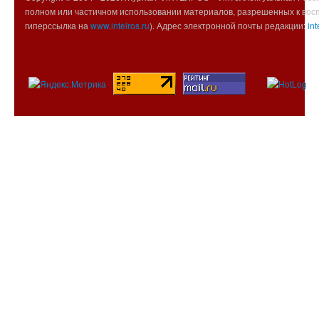
полном или частичном использовании материалов, разрешенных к вос
гиперссылка на
www.intelros.ru
). Адрес электронной почты редакции:
int