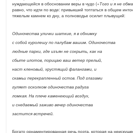
нуждающейся в обосновании веры в чудо («
Того и я не обм
равно, что идти по воде: привыкший топтаться в общем инт
тяжелым камнем ко дну, а полноводье осилит плывущий:
Одиночества улички шаткие, я в обнимку
с собой куролешу по палубам вашим. Одиночества
людные парки, где изъян не сокрыть, как на
сбыте илотов, порицаю ваш ветер прелый,
наст кленовый, хрустящий фалангами, и
скамьи перекрапленный остов. Под глазами
гуляет осколком одиночества радуга
ломкая. На плече каменеющий воздух,
и снедаемый заживо вечер одиночества
застится встречей.
Богато орнаментированная речь поэта, которая на неискуше