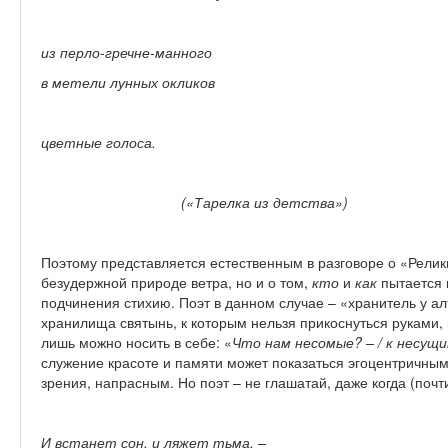
из перло-гречне-манного
в метели лунных окликов
цветные голоса.
(«Тарелка из детства»)
Поэтому представляется естественным в разговоре о «Реликв
безудержной природе ветра, но и о том,
кто
и
как
пытается 
подчинения стихию. Поэт в данном случае – «хранитель у ал
хранилища святынь, к которым нельзя прикоснуться руками,
лишь можно носить в себе: «
Что нам несомые? – / к несущи
служение красоте и памяти может показаться эгоцентричным
зрения, напрасным. Но поэт – не глашатай, даже когда (почт
И встанет сон, и ляжет тьма, –