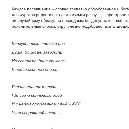
Каждое посвящение – словно трепетно облюбованное и бога
для «уроков радости», то для «музыки разлук», – пространст
ни случайному образу, ни проходным безделушкам, – всё, в
пояснительные сноски, скрупулезно подобрано, всё благода
Благую песню столько раз
Душа, блуждая, заводила,
На светы поздние срываясь
В неослеженные снега,
Язвили золотом глаза
Где свечи солнечные елей
И с небом слюбленному АААНЬГЕЛ
Учил сгорающий закат...