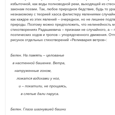
избыточной, как воды полноводной реки, выходящей из стес
законам поэзии. Так, любое природное бедствие, будь то ур
незнакомому с теорией хаоса филистеру явлениями случайно
как каждое из этих явлений – очередное, но не лишнее подт
природы. Поэтому можно предположить, что нелинейность м
стихотворениях Радашкевича – признаки не случайного, а – 
поэтических ходов и тропов – упорядоченного движения. Отт
рисунок отдельных стихотворений «Реликвария ветров»:
Бел
е
н. На память – целованье
в настенной башенке. Ветра,
натруженные гоном,
ложатся вздохами у ног,
и – покатили, не прощаясь,
в слепые дали паруса.
Бел
е
н. Глаза шагнувшей башни