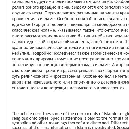
параллели с другими религиозными онтологиями. Особо
религиозного креационизма, выделяются его онтологичес
другие смыслы. Перечисляются различные варианты креа
проявления в исламе. Особенно подробно исследуется он
единстве Творца и творения, являющаяся своеобразной п
классическом исламе. Указывается также, что онтологиче
иного рассмотрения диалектики бытия и небытия, чем эт
парменидовской формуле «Бытие есть, а небытия нет». П
крайностей классической онтологии и нигитологии меон
небытия. Подробно исследуется также атомистическая к
понимания природы атомов и их пространственно-време
анализируется принцип детерминизма в исламе. Автор по
с которой любая религия рассматривается как вариант и
суть религиозного мировоззрения. Особенно, если иметь 
варианты некаузального или непричинного детерминизма,
онтологическая конструкция исламского мировоззрения.
The article describes some of the components of Islamic religio
religious ontologies. Special attention is paid to the formula of
symbolic and other meanings thereof are discerned. Different 
specifics of their manifestations in Islam is investigated. Speci