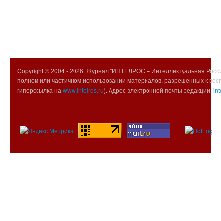
Copyright © 2004 -
2026. Журнал "ИНТЕЛРОС – Интеллектуальная Росси
полном или частичном использовании материалов, разрешенных к вос
гиперссылка на
www.intelros.ru
). Адрес электронной почты редакции:
int