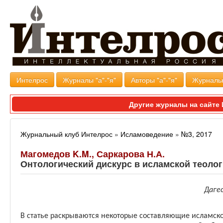
Интелрос
Журналы "а"-"я"
Авторы "а"-"я"
Журналь
Другие журналы на сайт
Журнальный клуб Интелрос
»
Исламоведение
»
№3, 2017
Магомедов K.M., Саркарова Н.А.
Онтологический дискурс в исламской теолог
Даге
В статье раскрываются некоторые составляющие исламско