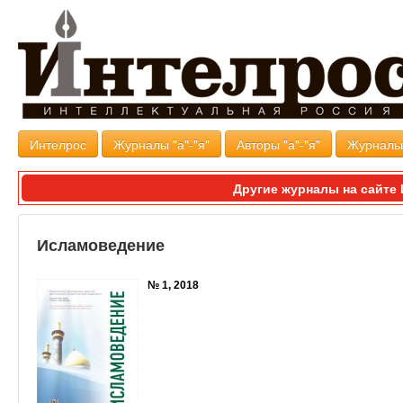
Интелрос
Журналы "а"-"я"
Авторы "а"-"я"
Журналь
Другие журналы на сайт
Исламоведение
№ 1, 2018