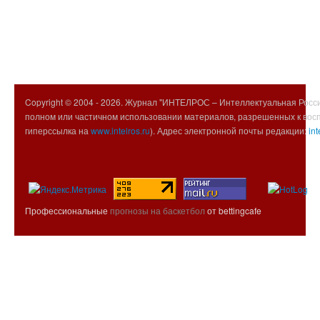
Copyright © 2004 -
2026. Журнал "ИНТЕЛРОС – Интеллектуальная Росси
полном или частичном использовании материалов, разрешенных к вос
гиперссылка на
www.intelros.ru
). Адрес электронной почты редакции:
int
Профессиональные
прогнозы на баскетбол
от bettingcafe