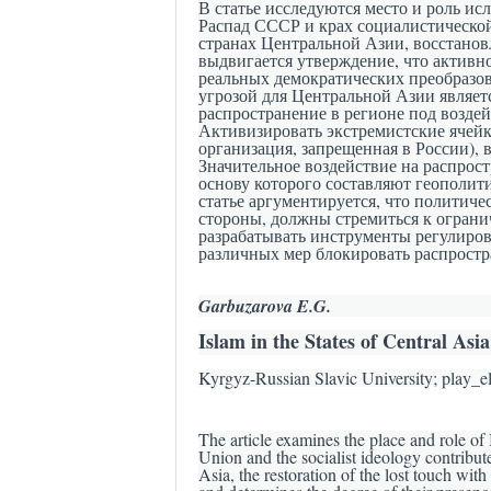
В статье исследуются место и роль ис
Распад СССР и крах социалистической
странах Центральной Азии, восстанов
выдвигается утверждение, что активн
реальных демократических преобразо
угрозой для Центральной Азии являет
распространение в регионе под возде
Активизировать экстремистские ячейк
организация, запрещенная в России), 
Значительное воздействие на распрос
основу которого составляют геополит
статье аргументируется, что политиче
стороны, должны стремиться к ограни
разрабатывать инструменты регулиров
различных мер блокировать распростр
Garbuzarova E.G.
Islam in the States of Central Asi
Kyrgyz-Russian Slavic University; play_
The article examines the place and role of 
Union and the socialist ideology contribute
Asia, the restoration of the lost touch wit