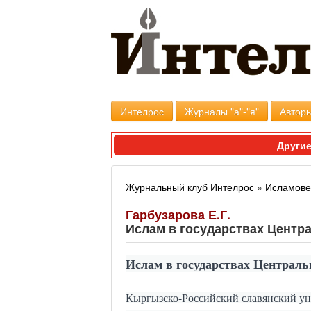
Интелрос
Журналы "а"-"я"
Авторы
Другие
Журнальный клуб Интелрос
»
Исламов
Гарбузарова Е.Г.
Ислам в государствах Центр
Ислам в государствах Централь
Кыргызско-Российский славянский уни