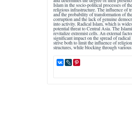
and determines the degree of their presence 
Islam in the socio-political processes of t
religious infrastructure. The influence of t
and the probability of transformation of th
corruption and the lack of genuine democra
into activity. Radical Islam, which is wide
potential threat to Central Asia. The Islam
revitalize extremist cells. An external factor
significant impact on the spread of radical 
strive both to limit the influence of religio
structures, while blocking through various