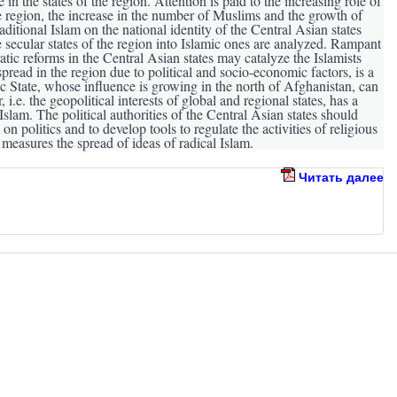
in the states of the region. Attention is paid to the increasing role of
he region, the increase in the number of Muslims and the growth of
raditional Islam on the national identity of the Central Asian states
e secular states of the region into Islamic ones are analyzed. Rampant
tic reforms in the Central Asian states may catalyze the Islamists
spread in the region due to political and socio-economic factors, is a
ic State, whose influence is growing in the north of Afghanistan, can
, i.e. the geopolitical interests of global and regional states, has a
Islam. The political authorities of the Central Asian states should
n on politics and to develop tools to regulate the activities of religious
 measures the spread of ideas of radical Islam.
Читать далее