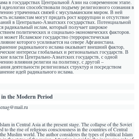
лама в государствах Центральной Азии на современном этапе.
 идеологии способствовали подъему религиозного сознания в
лению утраченных связей с мусульманским миром. В ней
ость исламистам могут придать рост коррупции и отсутствие
ваний в Центрально-Азиатских государствах. Потенциальной
ся радикальный ислам, который получает широкое
йствием политических и социально-экономических факторов.
и может Исламское государство (террористическая
влияние которого усиливается на севере Афганистана.
транение радикального ислама оказывает внешний фактор,
ические интересы глобальных и региональных государств. В
ские власти Центрально-Азиатских государств, с одной
чению влияния религии на политику, с другой –
ания деятельности религиозных структур и посредством
анение идей радикального ислама.
a in the Modern Period
elenag@mail.ru
Islam in Central Asia at the present stage. The collapse of the Soviet
d to the rise of religious consciousness in the countries of Central
h the Muslim world. The author consideres the types of political Islam