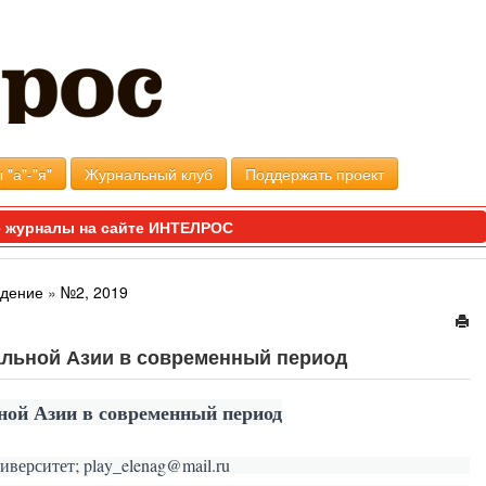
 "а"-"я"
Журнальный клуб
Поддержать проект
 журналы на сайте ИНТЕЛРОС
едение
»
№2, 2019
альной Азии в современный период
ной Азии в современный период
верситет; play_elenag@mail.ru