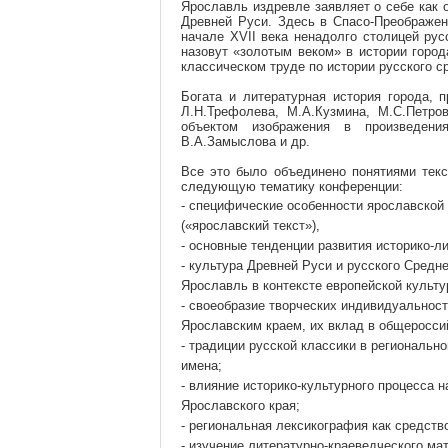
Ярославль издревле заявляет о себе как 
Древней Руси. Здесь в Спасо-Преображен
начале XVII века ненадолго столицей рус
назовут «золотым веком» в истории горо
классическом труде по истории русского с
Богата и литературная история города, 
Л.Н.Трефолева, М.А.Кузмина, М.С.Петро
объектом изображения в произведениях
В.А.Замыслова и др.
Все это было объединено понятиями текст
следующую тематику конференции:
- специфические особенности ярославской 
(«ярославский текст»),
- основные тенденции развития историко-ли
- культура Древней Руси и русского Сред
Ярославль в контексте европейской культу
- своеобразие творческих индивидуальност
Ярославским краем, их вклад в общеросси
- традиции русской классики в региональн
имена;
- влияние историко-культурного процесса 
Ярославского края;
- региональная лексикография как средств
- изучение литературно-краеведческого ма