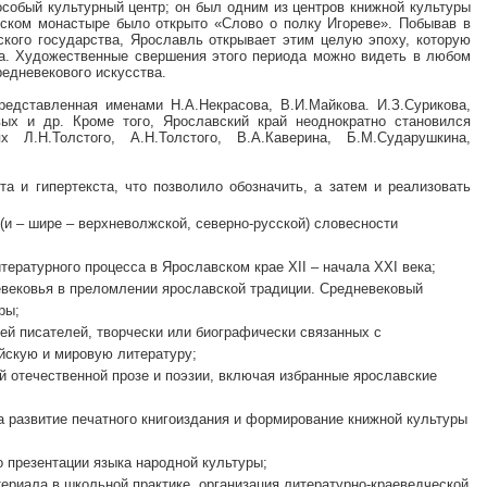
особый культурный центр; он был одним из центров книжной культуры
ском монастыре было открыто «Слово о полку Игореве». Побывав в
ского государства, Ярославль открывает этим целую эпоху, которую
да. Художественные свершения этого периода можно видеть в любом
редневекового искусства.
представленная именами Н.А.Некрасова, В.И.Майкова. И.З.Сурикова,
вых и др. Кроме того, Ярославский край неоднократно становился
 Л.Н.Толстого, А.Н.Толстого, В.А.Каверина, Б.М.Сударушкина,
а и гипертекста, что позволило обозначить, а затем и реализовать
(и – шире – верхневолжской, северно-русской) словесности
тературного процесса в Ярославском крае XII – начала XXI века;
невековья в преломлении ярославской традиции. Средневековый
ры;
ей писателей, творчески или биографически связанных с
йскую и мировую литературу;
ой отечественной прозе и поэзии, включая избранные ярославские
на развитие печатного книгоиздания и формирование книжной культуры
о презентации языка народной культуры;
териала в школьной практике, организация литературно-краеведческой