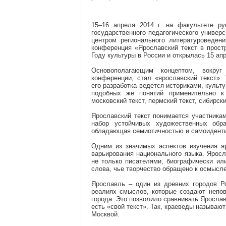
15–16 апреля 2014 г. на факультете ру
государственного педагогического универ
центром регионального литературоведен
конференция «Ярославский текст в прост
Году культуры в России и открылась 15 ап
Основополагающим концептом, вокруг
конференции, стал «ярославский текст».
его разработка ведется историками, культ
подобных же понятий применительно к 
московский текст, пермский текст, сибирский
Ярославский текст понимается участникам
набор устойчивых художественных обра
обладающая семиотичностью и самоидент
Одним из значимых аспектов изучения яр
варьирования национального языка. Ярос
не только писателями, биографически ил
слова, чье творчество обращено к осмысл
Ярославль – один из древних городов Р
реалиях смыслов, которые создают непов
города. Это позволило сравнивать Ярослав
есть «свой текст». Так, краеведы называют
Москвой.