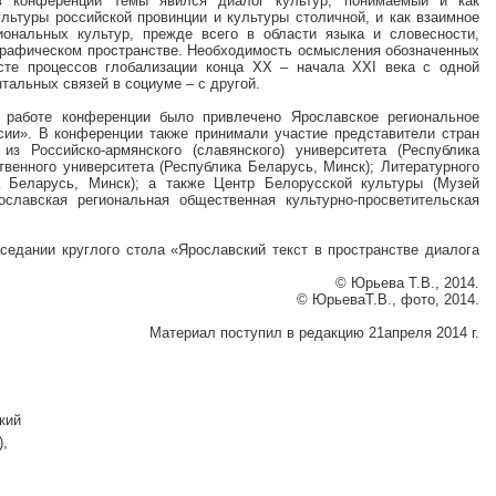
 конференции темы явился диалог культур, понимаемый и как
льтуры российской провинции и культуры столичной, и как взаимное
иональных культур, прежде всего в области языка и словесности,
ографическом пространстве. Необходимость осмысления обозначенных
ксте процессов глобализации конца ХХ – начала XXI века с одной
нтальных связей в социуме – с другой.
 работе конференции было привлечено Ярославское региональное
ии». В конференции также принимали участие представители стран
з Российско-армянского (славянского) университета (Республика
твенного университета (Республика Беларусь, Минск); Литературного
а Беларусь, Минск); а также Центр Белорусской культуры (Музей
славская региональная общественная культурно-просветительская
седании круглого стола «Ярославский текст в пространстве диалога
© Юрьева Т.В., 2014.
© ЮрьеваТ.В., фото, 2014.
Материал поступил в редакцию 21апреля 2014 г.
кий
),