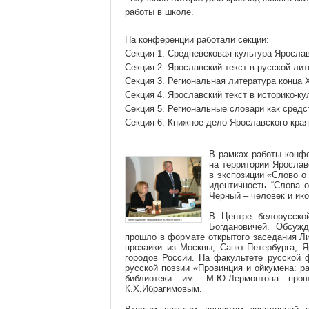
работы в школе.
На конференции работали секции:
Секция 1. Средневековая культура Ярослав
Секция 2. Ярославский текст в русской лит
Секция 3. Региональная литература конца 
Секция 4. Ярославский текст в историко-к
Секция 5. Региональные словари как средс
Секция 6. Книжное дело Ярославского края:
В рамках работы конфе
на территории Ярослав
в экспозиции «Слово о
идентичность “Слова о
Черный – человек и ико
В Центре белорусско
Богдановичей. Обсужд
прошло в формате открытого заседания Ли
прозаики из Москвы, Санкт-Петербурга, 
городов России. На факультете русской 
русской поэзии «Провинция и ойкумена: 
библиотеки им. М.Ю.Лермонтова про
К.Х.Ибрагимовым.