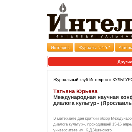
Интелрос
Журналы "а"-"я"
Авторы
Другие
Журнальный клуб Интелрос
»
КУЛЬТУР
Татьяна Юрьева
Международная научная конф
диалога культур» (Ярославль, 
В материале дан краткий обзор Междунаро
диалога культур», проходившей 15-16 апре
университете им. К.Д.Ушинского