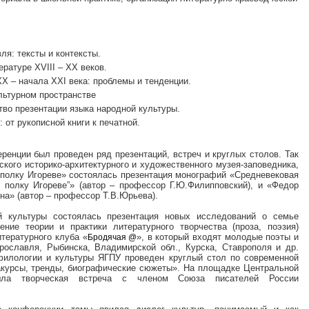
ля: тексты и контексты.
ературе XVIII – XX веков.
ХХ – начала XXI века: проблемы и тенденции.
ультурном пространстве
тво презентации языка народной культуры.
 от рукописной книги к печатной.
ренции был проведен ряд презентаций, встреч и круглых столов. Так
ского историко-архитектурного и художественного музея-заповедника,
 полку Игореве» состоялась презентация монографий «Средневековая
 полку Игореве”» (автор – профессор Г.Ю.Филипповский), и «Федор
на» (автор – профессор Т.В.Юрьева).
й культуры состоялась презентация новых исследований о семье
ение теории и практики литературного творчества (проза, поэзия)
тературного клуба «
», в который входят молодые поэты и
Бродячая @
Ярославля, Рыбинска, Владимирской обл., Курска, Ставрополя и др.
филологии и культуры ЯГПУ проведен круглый стол по современной
ракурсы, тренды, биографические сюжеты». На площадке Центральной
шла творческая встреча с членом Союза писателей России