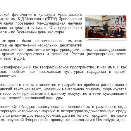
сской филологии и культуры Ярославского
ситета им. К.Д.Ушинского (ЯГПУ) Ярославским
ия была проведена Международная научная
ранстве диалога культур». Она приурочена к
реля – во Всемирный день культуры.
 которого была сформирована тематика
 Уже на протяжении нескольких десятилетий
урологами, лингвистами и литературоведами, вслед за исследованием
другим пространствам и регионам России (петербургский текст,
 текст и др.).
и конференции и как географическое пространство, и как имя, и как
зов, проблем, как ярославская культурная парадигма в целом,
ичностью.
ославского текста становится и разработка проблем регионального
лавский текст как текст, имеющий ментальную природу, формируется
и творчески причастными к данному локусу, но и теми художниками
ению реалий ярославской культуры.
оссии. Он обладает совокупностью проявленных в различного вида
торимую историко-культурную и литературно-художественную среду
ль со многими другими русскими, да и не только, городами, где также
 его «русской Флоренцией», проводятся аналогии и с Петербургом, и с