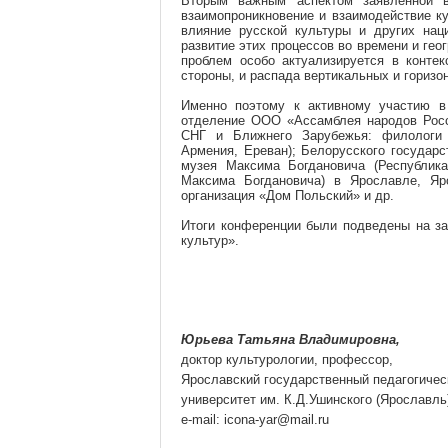
Вторым важным аспектом заявленной в
взаимопроникновение и взаимодействие ку
влияние русской культуры и других нац
развитие этих процессов во времени и ге
проблем особо актуализируется в конте
стороны, и распада вертикальных и горизо
Именно поэтому к активному участию в
отделение ООО «Ассамблея народов Росс
СНГ и Ближнего Зарубежья: филологи и
Армения, Ереван); Белорусского государс
музея Максима Богдановича (Республик
Максима Богдановича) в Ярославле, Яро
организация «Дом Польский» и др.
Итоги конференции были подведены на за
культур».
Юрьева Татьяна Владимировна,
доктор культурологии, профессор,
Ярославский государственный педагогичес
университет им. К.Д.Ушинского (Ярославль
e-mail:
icona-yar@mail.ru