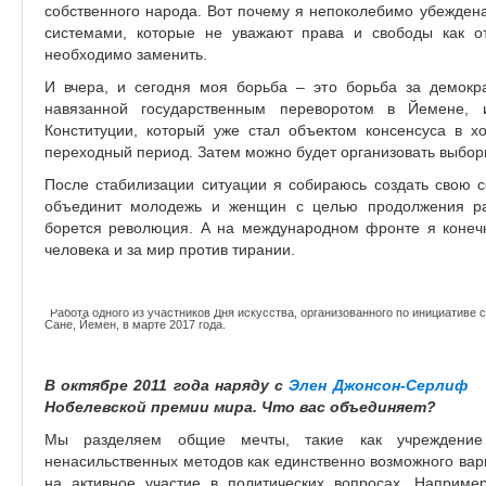
собственного народа. Вот почему я непоколебимо убежден
системами, которые не уважают права и свободы как от
необходимо заменить.
И вчера, и сегодня моя борьба – это борьба за демокр
навязанной государственным переворотом в Йемене, 
Конституции, который уже стал объектом консенсуса в хо
переходный период. Затем можно будет организовать выбор
После стабилизации ситуации я собираюсь создать свою с
объединит молодежь и женщин с целью продолжения раз
борется революция. А на международном фронте я конеч
человека и за мир против тирании.
Работа одного из участников Дня искусства, организованного по инициативе
Сане, Йемен, в марте 2017 года.
В октябре 2011 года наряду с
Элен Джонсон-Серлиф
(l
Нобелевской премии мира. Что вас объединяет?
is
ex
Мы разделяем общие мечты, такие как учреждение г
ненасильственных методов как единственно возможного вар
на активное участие в политических вопросах. Наприм