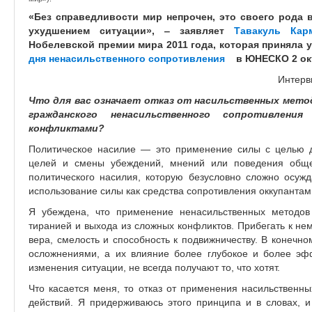
«Без справедливости мир непрочен, это своего рода 
ухудшением ситуации», ‒ заявляет
Тавакуль Кар
Нобелевской премии мира 2011 года, которая приняла 
дня ненасильственного сопротивления
(link
в ЮНЕСКО 2 окт
is
Интерв
external)
Что для вас означает отказ от насильственных метод
гражданского ненасильственного сопротивлени
конфликтами?
Политическое насилие — это применение силы с целью д
целей и смены убеждений, мнений или поведения обще
политического насилия, которую безусловно сложно осужд
использование силы как средства сопротивления оккупантам
Я убеждена, что применение ненасильственных методо
тиранией и выхода из сложных конфликтов. Прибегать к не
вера, смелость и способность к подвижничеству. В конечн
осложнениями, а их влияние более глубокое и более эф
изменения ситуации, не всегда получают то, что хотят.
Что касается меня, то отказ от применения насильственн
действий. Я придерживаюсь этого принципа и в словах, и