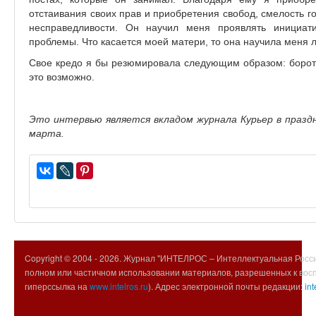
отстаивания своих прав и приобретения свобод, смелость г
несправедливости. Он научил меня проявлять инициат
проблемы. Что касается моей матери, то она научила меня 
Свое кредо я бы резюмировала следующим образом: бороть
это возможно.
Это интервью является вкладом журнала Курьер в празд
марта.
Copyright © 2004 -
2026. Журнал "ИНТЕЛРОС – Интеллектуальная Росси
полном или частичном использовании материалов, разрешенных к вос
гиперссылка на
www.intelros.ru
). Адрес электронной почты редакции:
int