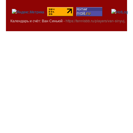
Календарь и счёт: Ван Синьюй -
https://tennisbb.ru/players/van-sinyuj
.