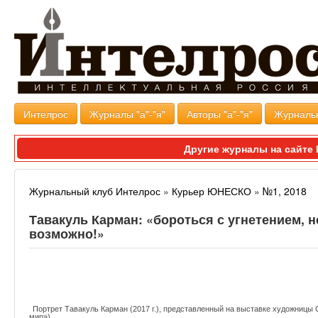
Интелрос
Журналы "а"-"я"
Авторы "а"-"я"
Журналь
Другие журналы на сайт
Журнальный клуб Интелрос
»
Курьер ЮНЕСКО
»
№1, 2018
Тавакуль Карман: «бороться с угнетением, н
возможно!»
cou_01_18_tawakkol_01_black.jpg
Портрет Тавакуль Карман (2017 г.), представленный на выставке художницы С
мир»).