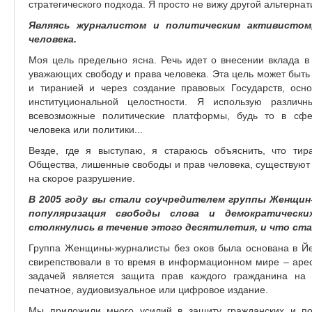
стратегического подхода. Я просто не вижу другой альтернат
Являясь журналистом и политическим активистом
человека.
Моя цель предельно ясна. Речь идет о внесении вклада в 
уважающих свободу и права человека. Эта цель может быть 
и тиранией и через создание правовых Государств, осн
институциональной целостности. Я использую разли
всевозможные политические платформы, будь то в сфе
человека или политики...
Везде, где я выступаю, я стараюсь объяснить, что ти
Общества, лишенные свободы и прав человека, существуют 
на скорое разрушение.
В 2005 году вы стали соучредителем группы Женщин-
популяризация свободы слова и демократическ
столкнулись в течение этого десятилетия, и что с
Группа Женщины-журналисты без оков была основана в Й
свирепствовали в то время в информационном мире – арес
задачей является защита прав каждого гражданина на
печатное, аудиовизуальное или цифровое издание.
Мы приложили много усилий в защиту гражданских и по