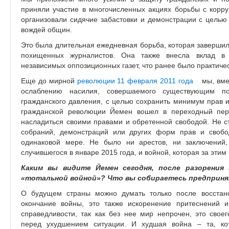
приняли участие в многочисленных акциях борьбы с корр
организовали сидячие забастовки и демонстрации с целью
вождей общин.
Это была длительная ежедневная борьба, которая заверши
похищенных журналистов. Она также внесла вклад в 
независимых оппозиционных газет, что ранее было практиче
Еще до мирной
революции 11 февраля 2011 года
(link
мы, вме
ослаблению насилия, совершаемого существующим п
is
гражданского давления, с целью сохранить минимум прав и
external)
гражданской революции Йемен вошел в переходный пер
насладиться своими правами и обретенной свободой. Не ст
собраний, демонстраций или других форм прав и свобо
одинаковой мере. Не было ни арестов, ни заключений, 
случившегося в январе 2015 года, и войной, которая за этим
Каким вы видите Йемен сегодня, после разорения
«тотальной войной»? Что вы собираетесь предприня
О будущем страны можно думать только после восстан
окончание войны, это также искоренение притеснений 
справедливости, так как без нее мир непрочен, это сво
перед ухудшением ситуации. И худшая война – та, ко