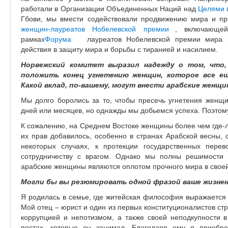
работали в Организации Объединенных Наций над
Целями в
Гбови, мы вмести содействовали продвижению мира и пра
женщин-лауреатов Нобелевской премии
(link
, включающей
рамках
Форума
(link
лауреатов Нобелевской премии мира в 
is
действия в защиту мира и борьбы с тиранией и насилием.
is
external)
external)
Норвежский комитет выразил надежду о том, что,
положить конец угнетению женщин, которое все ещ
Какой вклад, по-вашему, могут внести арабские женщи
Мы долго боролись за то, чтобы пресечь угнетения женщи
дней или месяцев, но однажды мы добьемся успеха. Поэтом
К сожалению, на Среднем Востоке женщины более чем где-
их прав добавилось, особенно в странах Арабской весны, с
некоторых случаях, к протекции государственных перев
сотрудничеству с врагом. Однако мы полны решимости 
арабские женщины являются оплотом прочного мира в своей
Могли бы вы резюмировать одной фразой ваше жизнен
Я родилась в семье, где житейская философия выражается 
Мой отец – юрист и один из первых конституционалистов ст
коррупцией и непотизмом, а также своей неподкупности в
постах, которые он занимал. Благодаря ему я приобре