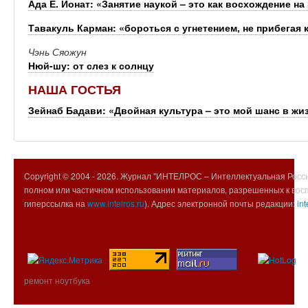
Ада Е. Йонат: «Занятие наукой – это как восхождение на
Тавакуль Карман: «бороться с угнетением, не прибегая 
Чэнь Сяожун
Нюй-шу: от слез к солнцу
НАША ГОСТЬЯ
Зейнаб Бадави: «Двойная культура – это мой шанс в жи
Copyright © 2004 -
2026. Журнал "ИНТЕЛРОС – Интеллектуальная Росси
полном или частичном использовании материалов, разрешенных к вос
гиперссылка на
www.intelros.ru
). Адрес электронной почты редакции:
int
ремонт ноутбука