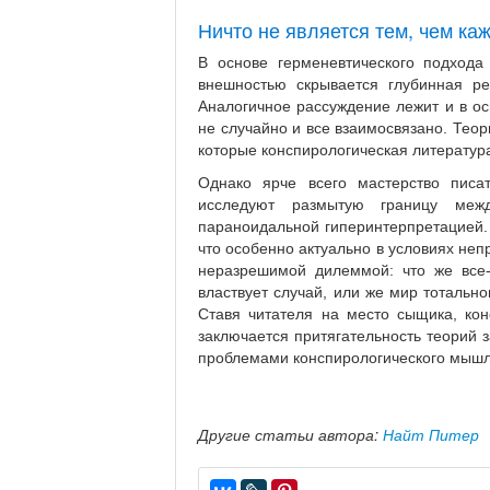
Ничто не является тем, чем ка
В основе герменевтического подхода
внешностью скрывается глубинная ре
Аналогичное рассуждение лежит и в ос
не случайно и все взаимосвязано. Тео
которые конспирологическая литература
Однако ярче всего мастерство писат
исследуют размытую границу меж
параноидальной гиперинтерпретацией.
что особенно актуально в условиях неп
неразрешимой дилеммой: что же все-
властвует случай, или же мир тотальн
Ставя читателя на место сыщика, кон
заключается притягательность теорий з
проблемами конспирологического мышл
Другие статьи автора:
Найт Питер