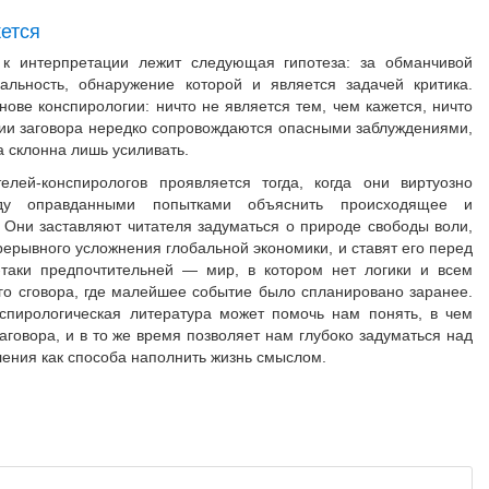
жется
 к интерпретации лежит следующая гипотеза: за обманчивой
альность, обнаружение которой и является задачей критика.
нове конспирологии: ничто не является тем, чем кажется, ничто
рии заговора нередко сопровождаются опасными заблуждениями,
 склонна лишь усиливать.
елей-конспирологов проявляется тогда, когда они виртуозно
ду оправданными попытками объяснить происходящее и
 Они заставляют читателя задуматься о природе свободы воли,
рерывного усложнения глобальной экономики, и ставят его перед
таки предпочтительней — мир, в котором нет логики и всем
ого сговора, где малейшее событие было спланировано заранее.
спирологическая литература может помочь нам понять, в чем
аговора, и в то же время позволяет нам глубоко задуматься над
ения как способа наполнить жизнь смыслом.