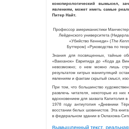
конспирологический вымысел, за
явлениям, может иметь самые реаль
Питер Найт.
Профессор американистики Манчестерс
Лейденского университета (Нидерлан
«Убийство Кеннеди» (
The Kenn
Буттером) «Руководства по теор
Знания для посвященных, тайные об
«Вакханок» Еврипида до «Кода да Вин
невозможно; о нем можно лишь стро
результатом хитрых манипуляций оста
явлениям и фактам скрытый смысл, изо
При том, что большинство художестве
развлечь читателя, некоторые из них
вдохновением для захвата Капитолия в
1978 году антиутопия «Дневники Тё
восстании белых шовинистов. Эта книга
в федеральном здании в Оклахома-Сити
Вымышленный текст, реальная