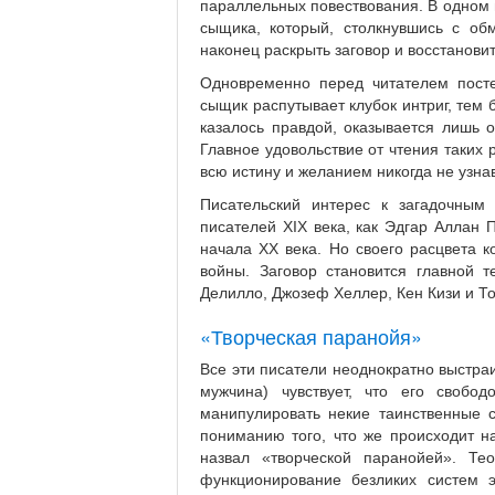
параллельных повествования. В одном 
сыщика, который, столкнувшись с об
наконец раскрыть заговор и восстановит
Одновременно перед читателем пост
сыщик распутывает клубок интриг, тем 
казалось правдой, оказывается лишь 
Главное удовольствие от чтения таких
всю истину и желанием никогда не узнав
Писательский интерес к загадочным
писателей XIX века, как Эдгар Аллан 
начала XX века. Но своего расцвета 
войны. Заговор становится главной 
Делилло, Джозеф Хеллер, Кен Кизи и Т
«Творческая паранойя»
Все эти писатели неоднократно выстраи
мужчина) чувствует, что его своб
манипулировать некие таинственные с
пониманию того, что же происходит 
назвал «творческой паранойей». Те
функционирование безликих систем э