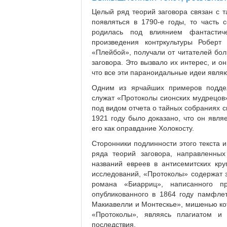
Целый ряд теорий заговора связан с 
появляться в 1790-е годы, то часть 
родилась под влиянием фантастиче
произведения контркультуры Робер
«Плейбой», получали от читателей бо
заговора. Это вызвало их интерес, и 
что все эти параноидальные идеи являю
Одним из ярчайших примеров поддель
служат «Протоколы сионских мудрецов»
под видом отчета о тайных собраниях 
1921 году было доказано, что он явля
его как оправдание Холокосту.
Сторонники подлинности этого текста и
ряда теорий заговора, направленны
названий евреев в антисемитских кру
исследований, «Протоколы» содержат з
романа «Биарриц», написанного 
опубликованного в 1864 году памфле
Макиавелли и Монтескье», мишенью кот
«Протоколы», являясь плагиатом и 
последствия.