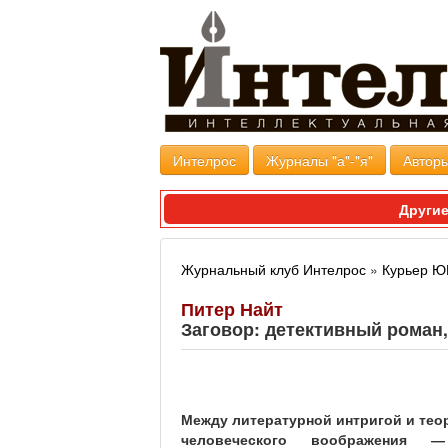
Интелрос
Журналы "а"-"я"
Авторы
Другие
Журнальный клуб Интелрос
»
Курьер 
Питер Найт
Заговор: детективный роман
cou_02_21_idea_knight_w
Между литературной интригой и тео
человеческого воображения 