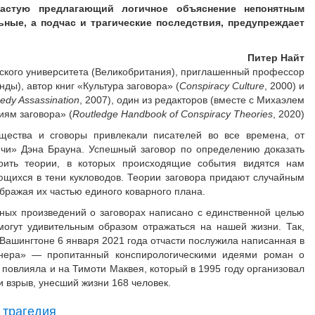
частую предлагающий логичное объяснение непонятным
ные, а подчас и трагические последствия, предупреждает
Питер Найт
кого университета (Великобритания), приглашенный профессор
ды), автор книг «Культура заговора» (
Conspiracy Culture
, 2000) и
edy Assassination
, 2007), один из редакторов (вместе с Михаэлем
иям заговора» (
Routledge Handbook of Conspiracy Theories
, 2020)
щества и сговоры привлекали писателей во все времена, от
чи» Дэна Брауна. Успешный заговор по определению доказать
ить теории, в которых происходящие события видятся нам
ющихся в тени кукловодов. Теории заговора придают случайным
бражая их частью единого коварного плана.
нных произведений о заговорах написано с единственной целью
 могут удивительным образом отражаться на нашей жизни. Так,
 Вашингтоне 6 января 2021 года отчасти послужила написанная в
рнера» — пропитанный конспирологическими идеями роман о
 повлияла и на Тимоти Маквея, который в 1995 году организовал
 взрыв, унесший жизни 168 человек.
 трагедия