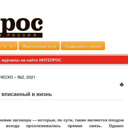
 "а"-"я"
Журнальный клуб
Поддержать проект
 журналы на сайте ИНТЕЛРОС
ЮНЕСКО
»
№2, 2021
, вписанный в жизнь
ebsite_01.jpg
риями заговора — которые, по сути, также являются плодом
— всегда прослеживалась прямая связь. Однако