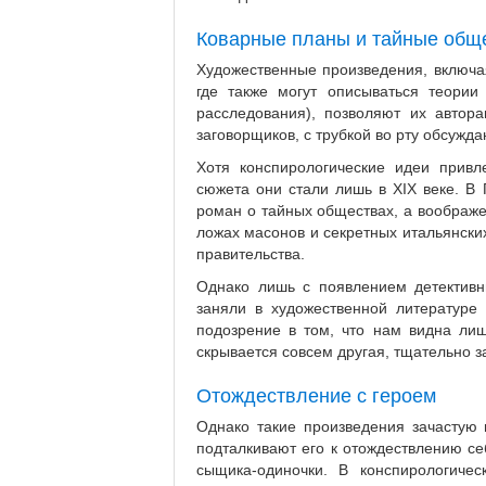
Коварные планы и тайные общ
Художественные произведения, включая
где также могут описываться теории
расследования), позволяют их автор
заговорщиков, с трубкой во рту обсуж
Хотя конспирологические идеи прив
сюжета они стали лишь в XIX веке. 
роман о тайных обществах, а воображе
ложах масонов и секретных итальянски
правительства.
Однако лишь с появлением детективн
заняли в художественной литературе 
подозрение в том, что нам видна ли
скрывается совсем другая, тщательно 
Отождествление с героем
Однако такие произведения зачастую 
подталкивают его к отождествлению се
сыщика-одиночки. В конспирологиче