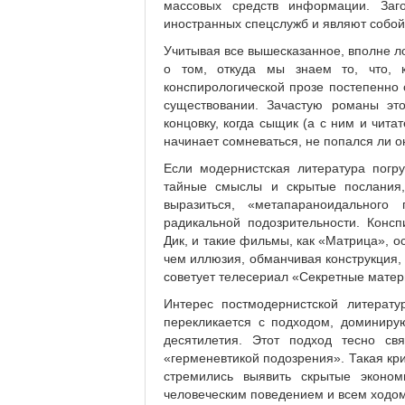
массовых средств информации. Заг
иностранных спецслужб и являют собой
Учитывая все вышесказанное, вполне л
о том, откуда мы знаем то, что, 
конспирологической прозе постепенно
существовании. Зачастую романы эт
концовку, когда сыщик (а с ним и чита
начинает сомневаться, не попался ли о
Если модернистская литература погру
тайные смыслы и скрытые послания,
выразиться, «метапараноидальног
радикальной подозрительности. Консп
Дик, и такие фильмы, как «Матрица», 
чем иллюзия, обманчивая конструкция,
советует телесериал «Секретные мате
Интерес постмодернистской литерат
перекликается с подходом, доминиру
десятилетия. Этот подход тесно с
«герменевтикой подозрения». Такая кр
стремились выявить скрытые эконом
человеческим поведением и всем ходом