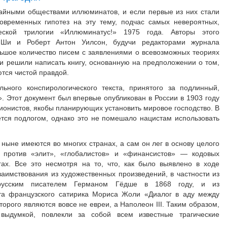
тайными обществами иллюминатов, и если первые из них стали
современных гипотез на эту тему, подчас самых невероятных,
ской трилогии «Иллюминатус!» 1975 года. Авторы этого
т Ши и Роберт Антон Уилсон, будучи редакторами журнала
льшое количество писем с заявлениями о всевозможных теориях
они решили написать книгу, основанную на предположении о том,
тся чистой правдой.
ного конспирологического текста, принятого за подлинный,
. Этот документ был впервые опубликован в России в 1903 году
сионистов, якобы планирующих установить мировое господство. В
ется подлогом, однако это не помешало нацистам использовать
 ныне имеются во многих странах, а сам он лег в основу целого
х против «элит», «глобалистов» и «финансистов» — кодовых
гах. Все это несмотря на то, что, как было выявлено в ходе
аимствования из художественных произведений, в частности из
прусским писателем Германом Гёдше в 1868 году, и из
та французского сатирика Мориса Жоли «Диалог в аду между
орого являются вовсе не евреи, а Наполеон III. Таким образом,
выдумкой, повлекли за собой всем известные трагические