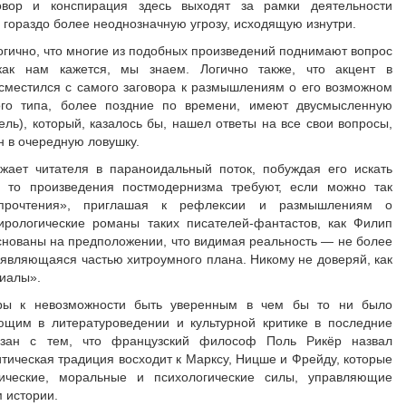
овор и конспирация здесь выходят за рамки деятельности
 гораздо более неоднозначную угрозу, исходящую изнутри.
огично, что многие из подобных произведений поднимают вопрос
как нам кажется, мы знаем. Логично также, что акцент в
 сместился с самого заговора к размышлениям о его возможном
ого типа, более поздние по времени, имеют двусмысленную
тель), который, казалось бы, нашел ответы на все свои вопросы,
н в очередную ловушку.
жает читателя в параноидальный поток, побуждая его искать
 то произведения постмодернизма требуют, если можно так
о прочтения», приглашая к рефлексии и размышлениям о
ирологические романы таких писателей-фантастов, как Филип
основаны на предположении, что видимая реальность — не более
 являющаяся частью хитроумного плана. Никому не доверяй, как
риалы».
уры к невозможности быть уверенным в чем бы то ни было
ющим в литературоведении и культурной критике в последние
вязан с тем, что французский философ Поль Рикёр назвал
итическая традиция восходит к Марксу, Ницше и Фрейду, которые
ические, моральные и психологические силы, управляющие
 истории.