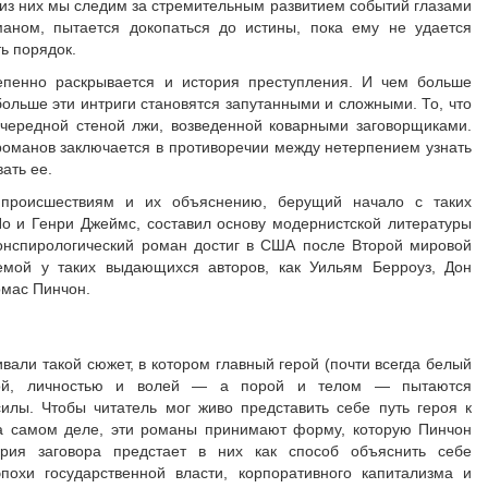
из них мы следим за стремительным развитием событий глазами
маном, пытается докопаться до истины, пока ему не удается
ь порядок.
епенно раскрывается и история преступления. И чем больше
больше эти интриги становятся запутанными и сложными. То, что
очередной стеной лжи, возведенной коварными заговорщиками.
 романов заключается в противоречии между нетерпением узнать
ать ее.
 происшествиям и их объяснению, берущий начало с таких
По и Генри Джеймс, составил основу модернистской литературы
конспирологический роман достиг в США после Второй мировой
темой у таких выдающихся авторов, как Уильям Берроуз, Дон
омас Пинчон.
вали такой сюжет, в котором главный герой (почти всегда белый
одой, личностью и волей — а порой и телом — пытаются
илы. Чтобы читатель мог живо представить себе путь героя к
на самом деле, эти романы принимают форму, которую Пинчон
ория заговора предстает в них как способ объяснить себе
похи государственной власти, корпоративного капитализма и