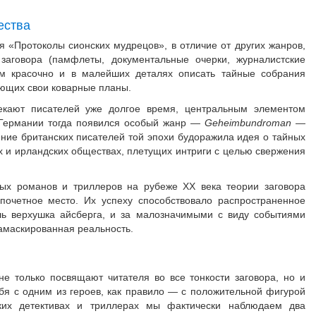
ества
 «Протоколы сионских мудрецов», в отличие от других жанров,
 заговора (памфлеты, документальные очерки, журналистские
ам красочно и в малейших деталях описать тайные собрания
дающих свои коварные планы.
лекают писателей уже долгое время, центральным элементом
В Германии тогда появился особый жанр —
Geheimbundroman
—
ние британских писателей той эпохи будоражила идея о тайных
х и ирландских обществах, плетущих интриги с целью свержения
ых романов и триллеров на рубеже XX века теории заговора
почетное место. Их успеху способствовало распространенное
шь верхушка айсберга, и за малозначимыми с виду событиями
замаскированная реальность.
не только посвящают читателя во все тонкости заговора, но и
бя с одним из героев, как правило — с положительной фигурой
ских детективах и триллерах мы фактически наблюдаем два