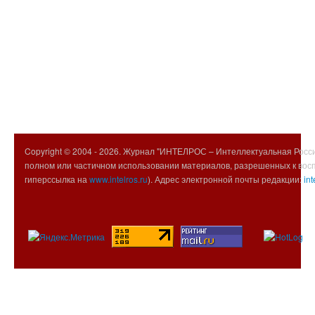
Copyright © 2004 -
2026. Журнал "ИНТЕЛРОС – Интеллектуальная Росси
полном или частичном использовании материалов, разрешенных к вос
гиперссылка на
www.intelros.ru
). Адрес электронной почты редакции:
int