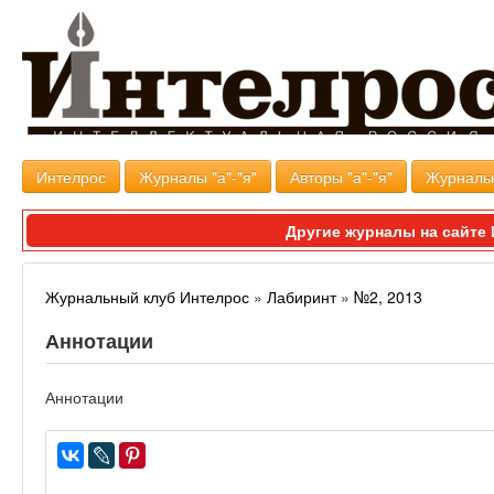
Интелрос
Журналы "а"-"я"
Авторы "а"-"я"
Журналь
Другие журналы на сайт
Журнальный клуб Интелрос
»
Лабиринт
»
№2, 2013
Аннотации
Аннотации