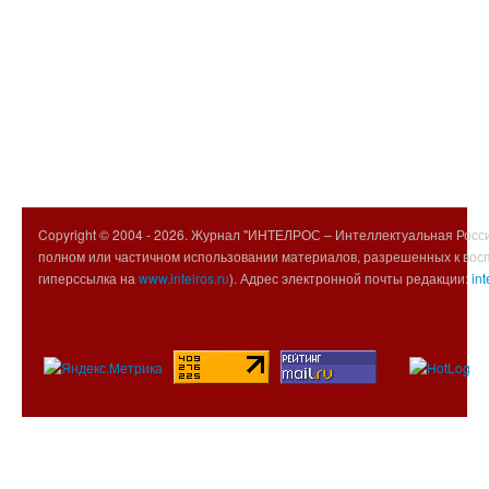
Copyright © 2004 -
2026. Журнал "ИНТЕЛРОС – Интеллектуальная Росси
полном или частичном использовании материалов, разрешенных к вос
гиперссылка на
www.intelros.ru
). Адрес электронной почты редакции:
int