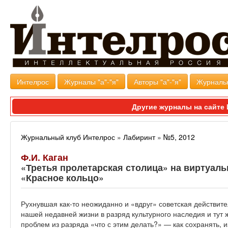
Интелрос
Журналы "а"-"я"
Авторы "а"-"я"
Журналь
Другие журналы на сайт
Журнальный клуб Интелрос
»
Лабиринт
»
№5, 2012
Ф.И. Каган
«Третья пролетарская столица» на виртуал
«Красное кольцо»
Рухнувшая как-то неожиданно и «вдруг» советская действит
нашей недавней жизни в разряд культурного наследия и тут
проблем из разряда «что с этим делать?» — как сохранять, и