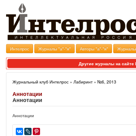
Интелрос
Журналы "а"-"я"
Авторы "а"-"я"
Журналь
Другие журналы на сайт
Журнальный клуб Интелрос
»
Лабиринт
»
№6, 2013
Аннотации
Аннотации
Аннотации