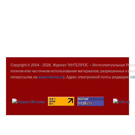
Copyright © 2004 -
2026. Журнал "ИНТЕЛРОС – Интеллектуальная Росси
полном или частичном использовании материалов, разрешенных к вос
гиперссылка на
www.intelros.ru
). Адрес электронной почты редакции:
int