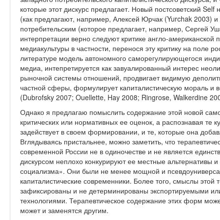
которые этот дискурс предлагает. Новый постсоветский Se
(как предлагают, например, Алексей Юрчак (Yurchak 2003) и
потребительским (которое предлагает, например, Сергей Уша
интерпретации верно следуют критике англо-американской п
медиакультуры в частности, перенося эту критику на поле ро
литературе модель автономного саморегулирующегося инди
медиа, интепретируется как завуалированный интерес неол
рыночной системы отношений, продвигает видимую деполит
частной сферы, формулирует капиталистическую мораль и во
(Dubrofsky 2007; Ouellette, Hay 2008; Ringrose, Walkerdine 20
Однако я предлагаю помыслить содержание этой новой самос
критических или нормативных ее оценок, а распознавая те к
задействует в своем формировании, и те, которые она доба
Вглядываясь пристальнее, можно заметить, что терапевтиче
современной России не в одиночестве и не является единс
дискурсом неплохо конкурируют ее местные альтернативы и
социализма». Они были не менее мощной и псевдоуниверса
капиталистические современники. Более того, смыслы этой 
зафиксированы и не детерминированы экспортируемыми ил
технологиями. Терапевтическое содержание этих форм може
может и заменятся другим.