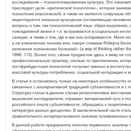
исследования – психологизированная культура. Это означает
преследует цели «критической психологии», которая занима
психологии классической, а также не является созвучным обл
акцентируется локально-культурная составляющая человече
вопросы о том, как психологический язык, образ мышления,
повседневной жизни и т.п. встраиваются в социальные инсти
санкции, а также о том, где и как они оспариваются. Меня и
а не клиническая техника или, говоря словами Роберта Белл
излечения психических болезней» (a way of thinking rather than
1996: 113). Более того, своим предметом здесь я вижу не с
профессиональную практику, сколько то преломление, кото
постфрейдистская психология получает именно в институтах
массовой культуры потребления, социальной интеракции и м
В статье я остановлюсь только на некоторых особенностях о
связанных с альтернативной традицией субъективности и с 
Структура статьи в данном случае ретроспективно восстанав
мышления исследователя, отражает эмпирический путь к пос
российского опыта субъективности, обращаясь к теоретичес
литературе разных дисциплин. В заключительной части стат
сравнительного интерпретативного анализа телевизионных м
В данной работе предпринята попытка первичного анализа та
сформулированного и не осмысленного на современном росс