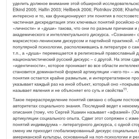
уделить должное внимание этой обширной исследовательской 
Etkind 2005; Halfin 2003; Hellbeck 2006; Plotnikov 2008; Khar
интересно и то, как функционируют эти понятия в постсовет
частичная дискредитация этих ключевых понятий росийско-с
«личности» и «души» такова, что они по разным причинам 
академического и интеллектуального дискурса. «Сознание»
марксистско-ленинским дискурсом и партийной практикой. «Л
популярной психологии, расположившись в литературе о са
т.п., а «душа» перемещается в религиозный православный ди
националистический русский дискурс – с другой. На этом сд
«идентичности», которое проникает во все области интеллек
становится доминантной формой артикуляции «чего-то» – име
понятия остается крайне размытым, и интерпретативное про
указывает каждый раз на иной объект, который оно «покрыва
11
называет явления и не объясняет его суть и свойства
.
Такое перераспределение понятий связано с общим постсов
авторитетах социального знания. Последний ведет к некоем
описания (тому, что Сергей Ушакин называет «афазией» (Ous
артикуляции социального опыта. Сдвиг этот сопряжен с изм
понятий индивидуума – литературного дискурса, с одной стор
смену им приходит глобализированный дискурс социальных 
американской культуры, основанный на поп-психологии и ре