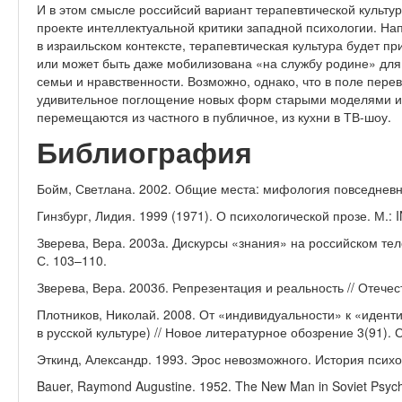
И в этом смысле российсий вариант терапевтической культу
проекте интеллектуальной критики западной психологии. Нап
в израильском контексте, терапевтическая культура будет п
или может быть даже мобилизована «на службу родине» для
семьи и нравственности. Возможно, однако, что в поле пере
удивительное поглощение новых форм старыми моделями и 
перемещаются из частного в публичное, из кухни в ТВ-шоу.
Библиография
Бойм, Светлана. 2002. Общие места: мифология повседневн
Гинзбург, Лидия. 1999 (1971). О психологической прозе. М.:
Зверева, Вера. 2003а. Дискурсы «знания» на российском тел
С. 103–110.
Зверева, Вера. 2003б. Репрезентация и реальность // Отечес
Плотников, Николай. 2008. От «индивидуальности» к «идент
в русской культуре) // Новое литературное обозрение 3(91). С
Эткинд, Александр. 1993. Эрос невозможного. История психо
Bauer, Raymond Augustine. 1952. The New Man in Soviet Psycho