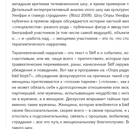
западным критикам телевизионное шоу, и ярким примером т
Детальный интерпретативный анализ этого шоу как культурно
Уинфри и гламур страдания» (Illouz 2008). Шоу Опры Уинфри
публично в прямом эфире обсуждаются истории частной жиз
«специалистов» разного рода – публичных фигур и звезд поп
биографий участников (в том числе самой ведущей), объект
о…» и «работа над…» эмоциями участников – это то, что сто
терапевтического нарратива.
Терапевтический нарратив – это текст о Self и о событиях, к
счастливым, или же, чаще всего – препятствиях, которые пр
травматические переживания, раны, нанесенные Self окру
убеждения и поведение. Вот как в программе на «Опра радио
bad boys?», обсуждение фокусируется на причинах такой ст
женщины притягиваются к «плохим парням» («плохие», как вы
не может обязать себя к долгосрочным отношениям или эк
партнершей, или мужчины, испытывающие неудобства с интим
не в мужчине, а в женщине. Дискуссия вскрывает тайные пр
именно такие мужчины. Женщина, которая влюбляется в bad b
своем бессознательном, скорее всего – в своем прошлом, и
отослать к подсознательному, связать с прошлым, мобилизир
страдания – все это путь к эмоциональному благополучию. 
такого шоу.