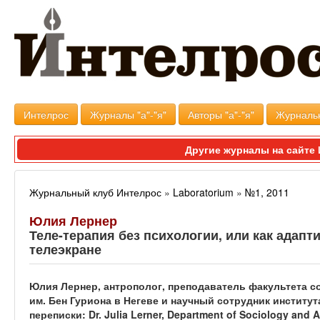
Интелрос
Журналы "а"-"я"
Авторы "а"-"я"
Журналь
Другие журналы на сайт
Журнальный клуб Интелрос
»
Laboratorium
»
№1, 2011
Юлия Лернер
Теле-терапия без психологии, или как адапт
телеэкране
Юлия Лернер, антрополог, преподаватель факультета с
им. Бен Гуриона в Негеве и научный сотрудник институт
переписки: Dr. Julia Lerner, Department of Sociology and A