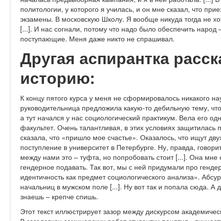
политологии, у которого я училась, и он мне сказал, что пр
экзамены. В московскую Школу. Я вообще никуда тогда не хо
[...]. И нас согнали, потому что надо было обеспечить народ
поступающие. Меня даже никто не спрашивал.
Другая аспирантка расс
историю:
К концу пятого курса у меня не сформировалось никакого на
руководительница предложила какую-то дебильную тему, чт
а тут начался у нас социологический практикум. Вела его од
факультет. Очень талантливая, в этих условиях защитилась
сказала, что «пришло мое счастье». Оказалось, что ищут дву
поступление в университет в Петербурге. Ну, правда, говори
между нами это – туфта, но попробовать стоит [...]. Она мне
гендерное подавать. Так вот, мы с ней придумали про генд
идентичность как предмет социологического анализа». Абсур
начальниц в мужском поле [...]. Ну вот так и попала сюда. А
знаешь – крепче спишь.
Этот текст иллюстрирует зазор между дискурсом академиче