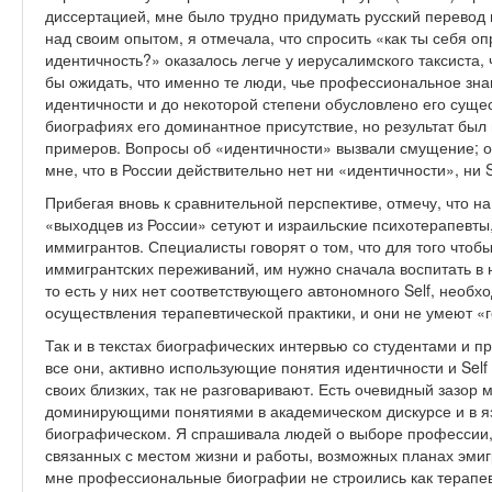
диссертацией, мне было трудно придумать русский перевод
над своим опытом, я отмечала, что спросить «как ты себя о
идентичность?» оказалось легче у иерусалимского таксиста
бы ожидать, что именно те люди, чье профессиональное зн
идентичности и до некоторой степени обусловлено его сущес
биографиях его доминантное присутствие, но результат был 
примеров. Вопросы об «идентичности» вызвали смущение; от
мне, что в России действительно нет ни «идентичности», ни S
Прибегая вновь к сравнительной перспективе, отмечу, что на 
«выходцев из России» сетуют и израильские психотерапевты
иммигрантов. Специалисты говорят о том, что для того что
иммигрантских переживаний, им нужно сначала воспитать в
то есть у них нет соответствующего автономного Self, необ
осуществления терапевтической практики, и они не умеют «г
Так и в текстах биографических интервью со студентами и 
все они, активно использующие понятия идентичности и Self
своих близких, так не разговаривают. Есть очевидный зазор
доминирующими понятиями в академическом дискурсе и в я
биографическом. Я спрашивала людей о выборе профессии,
связанных с местом жизни и работы, возможных планах эмиг
мне профессиональные биографии не строились как терапевт