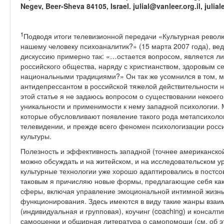
Negev, Beer-Sheva 84105, Israel. julial@vanleer.org.il, julial
1
Подводя итоги телевизионной передачи «Культурная револ
нашему человеку психоаналитик?» (15 марта 2007 года), в
дискуссию примерно так: «…остается вопросом, является ли
российского общества, наряду с христианством, здоровым 
национальными традициями?» Он так же усомнился в том, м
антидепрессантом в российской тяжелой действительности 
этой статье я не задаюсь вопросом о существовании некоего 
уникальности и применимости к нему западной психологии.
которые обусловливают появление такого рода метапсихоло
телевидении, и прежде всего феномен психологизации росс
культуры.
Полезность и эффективность западной (точнее американской
можно обсуждать и на житейском, и на исследовательском ур
культурные технологии уже хорошо адаптировались в постсо
таковым я причисляю новые формы, предлагающие себя как 
сферы, включая управление эмоциональной интимной жизнью
функционирования. Здесь имеются в виду такие жанры взаим
(индивидуальная и групповая), коучинг (coaching) и консал
самооценки и обширная литература о самопомощи (см. об э