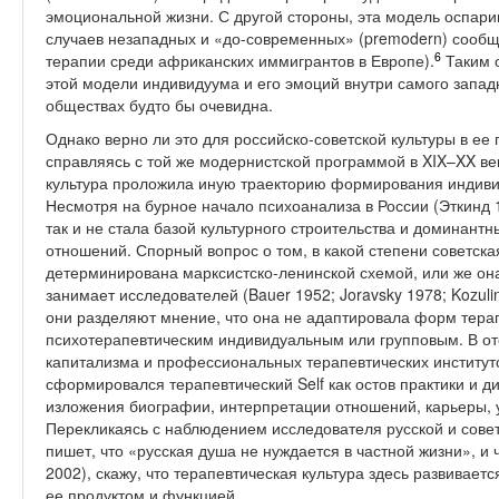
эмоциональной жизни. С другой стороны, эта модель оспари
случаев незападных и «до-современных» (premodern) сообщ
6
терапии среди африканских иммигрантов в Европе).
Таким 
этой модели индивидуума и его эмоций внутри самого запад
обществах будто бы очевидна.
Однако верно ли это для российско-советской культуры в е
справляясь с той же модернистской программой в XIX–XX век
культура проложила иную траекторию формирования индиви
Несмотря на бурное начало психоанализа в России (Эткинд 
так и не стала базой культурного строительства и доминан
отношений. Спорный вопрос о том, в какой степени советск
детерминирована марксистско-ленинской схемой, или же он
занимает исследователей (Bauer 1952; Joravsky 1978; Kozulin
они разделяют мнение, что она не адаптировала форм тера
психотерапевтическим индивидуальным или групповым. В отс
капитализма и профессиональных терапевтических институто
сформировался терапевтический Self как остов практики и д
изложения биографии, интерпретации отношений, карьеры, у
Перекликаясь с наблюдением исследователя русской и совет
пишет, что «русская душа не нуждается в частной жизни», и 
2002), скажу, что терапевтическая культура здесь развиваетс
ее продуктом и функцией.