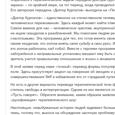
экрана» – по крайней мере, на тот период, когда проводилс
Его авторская передача «Доктор Курпатов» выходила на «Пер
«Доктор Курпатов» – единственное на отечественном телевид
человеческих переживаниях
. Здесь каждый может найти отв
Самое важное для нас –
человеческие чувства, внутренний
не ищем скандалов и разоблачений. Мы помогаем людям ре
счастливыми
. Эта программа для тех, кто готов менять сво
своим неудачам, кто
готов взять свою судьбу в свои руки
. 
кто
готов работать над собой
. Вместе с героями программ
заблуждения и неправильные установки
мешают ему быть с
зритель учится
правильному отношению к жизни и внимат
В этой заявке перед нами «точный» перевод формы популяр
поле. Здесь присутствует акцент на говорении об эмоциях и 
совершенствования Self и избавления его от страданий пут
Но есть и другие варианты перевода терапевтической теле
степень свободы в интерпретации. Одним из них является 
«Пусть говорят». Обратите внимание, каким образом заявля
«русификация» терапевтического шоу:
Настоящие, невыдуманные
истории людей задевают больш
темы, потому что, вынося на обсуждение
частную проблему