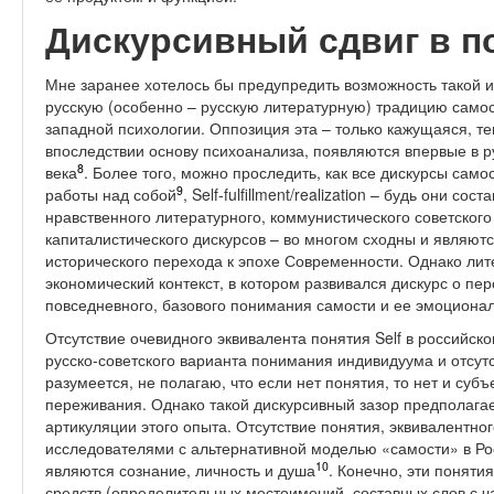
Дискурсивный сдвиг в п
Мне заранее хотелось бы предупредить возможность такой и
русскую (особенно – русскую литературную) традицию само
западной психологии. Оппозиция эта – только кажущаяся, те
впоследствии основу психоанализа, появляются впервые в р
8
века
. Более того, можно проследить, как все дискурсы сам
9
работы над собой
, Self-fulfillment/realization – будь они 
нравственного литературного, коммунистического советского
капиталистического дискурсов – во многом сходны и являют
исторического перехода к эпохе Современности. Однако лит
экономический контекст, в котором развивался дискурс о пер
повседневного, базового понимания самости и ее эмоциона
Отсутствие очевидного эквивалента понятия Self в российск
русско-советского варианта понимания индивидуума и отсутст
разумеется, не полагаю, что если нет понятия, то нет и суб
переживания. Однако такой дискурсивный зазор предполагает
артикуляции этого опыта. Отсутствие понятия, эквивалентног
исследователями с альтернативной моделью «самости» в Р
10
являются сознание, личность и душа
. Конечно, эти поняти
средств (определительных местоимений, составных слов с ча