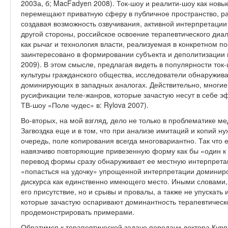
2003а, б; MacFadyen 2008). Ток-шоу и реалити-шоу как новы
перемещают приватную сферу в публичное пространство, р
создавая возможность озвучивания, активной интерпретаци
другой стороны, российское освоение терапевтического диа
как рычаг и технология власти, реализуемая в конкретном по
заинтересовано в формировании субъекта и деполитизации 
2009). В этом смысле, предлагая видеть в популярности ток
культуры гражданского общества, исследователи обнаружива
доминирующих в западных аналогах. Действительно, многие
русификации теле-жанров, которые зачастую несут в себе 
ТВ-шоу «Поле чудес» в: Rylova 2007).
Во-вторых, на мой взгляд, дело не только в проблематике ме
Загвоздка еще и в том, что при анализе имитаций и копий н
очередь, поле копирования всегда многовариантно. Так что 
навязчиво повторяющие привезенную форму как бы «один к о
перевод формы сразу обнаруживает ее местную интерпретац
«попасться на удочку» упрощенной интерпретации доминиро
дискурса как единственно имеющего место. Иными словами,
его присутствие, но и срывы и провалы, а также не упускать 
которые зачастую оспаривают доминантность терапевтическо
продемонстрировать примерами.
Обратимся к терапевтической задаче передачи доктора Курпа