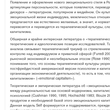
Появление и оформление нового эмоционального стиля в Ро
артикуляции персональности, которые появляются, перевод
дискурсе – литературном, популярном и медийном. Он куль
эмоциональной жизни индивидуума, межличностных отношени
предлагаются как естественно желаемые, а значит, и нормат
перевозятся и переводятся из терапевтической культуры, сл
капитализма.
Обширная и крайне интересная литература о «терапевтичес
теоретические и идеологические позиции исследователей. Т
анализа связывает терапевтический триумф со стремлением
контролю над индивидуумом и приватной сферой (Furedi 2004
рыночной экономикой и неолиберальным этосом (Rose 1990)
понимание того, что основы терапевтической культуры укор
постфрейдистской американской версии психологии и капита
организации экономической деятельности), то есть в том, ч
капитализмом» («emotional capitalism»).
Теоретическая и эмпирическая литература об «эмоциональ
между рациональностью как основой модернизма, капиталис
психологией (Cushman 1990, 1995; Hochschild 1983; Illouze 2
продуктом и необходимой базой этого эмоционального капит
Данная модель Self формируется и поддерживается, прежде 