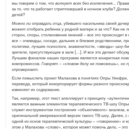
мы говорим о том, что
волнует всех
без исключения...
Права
за то, что та работает стриптизершей в ночном клубе?
Долж
детей?
Можно ли
оправдать отца, убившего насильника своей доче
может
отобрать ребенка у родной матери и за что? Как не 
сторон, споры, столкновение мнений – все это происходит в
все
– очевидцы, соседи, дальние и близкие родственники, пр
политики, лучшие психологи, знаменитости, «звезды» шоу-би
зрители, присутствующие в зале […]. И все это делает обсу
Лучшим финалом наших программ является конкретная пом
компромиссов.
Говорят – «словом делу не поможешь», но 
опровергает
.
Если помыслить проект Малахова в понятиях Опры Уинфри, 
перевода, который инкорпорирует формы разного происхож
изменяет их содержание.
Так, например, этот текст апеллирует к принципу «аутентич
является важным элементом терапевтического ТВ-шоу Опры
служит инструментом построения «объективного» анализа, к
оригинальной американской версии такого ТВ-шоу. Далее, с о
одной из основ терапевтической культуры – «говорению» и к
этом у Малахова «слово», которое может помочь делу, – это 