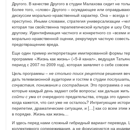
Другого. В качестве Другого в студии Малахова сидит не тол
Более того, «слово» Другого – осуждающее или оправдыва
дискуссии морально-нравственный характер. Она – всегда о то
преступно. Иными словами, стратегия универсализации «че
которая так свойственна терапевтической культуре и шоу Оп
другому. Идентификация частного и конкретного со «всеми и
морально-нравственной оценки, рекрутируя частную совесть
предотвращению вреда.
Еще один пример интерпретации имитированной формы тера
программе «Жизнь как жизнь» («5-й канал», ведущая Татьян
период с 2007 по 2009 год), которая заявляет о себе совсем
Цель программы –
не столько поиск рецептов
решения веч
дать телевизионной аудитории и гостям в студии
послушать,
сочувствия, понимания и сострадания
. Это программа
о
на
которые каждый день задают себе вопросы: как дальше жить
сойти с ума
от очередного предательства, откуда это одиноч
когда кажется, что сил уже не осталось? Интригующие исто
перипетии, драматические ситуации, и […] как со всем этим 
в порядке. Жизнь как жизнь…
И здесь перед нами сложный гибридный вариант перевода.
коллективного сопереживания, а не фокусируются на индиви