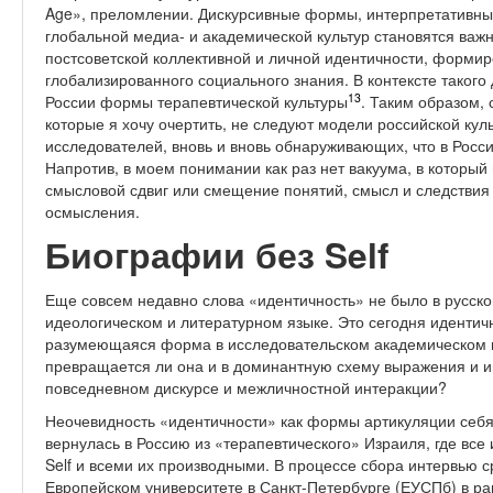
Age», преломлении. Дискурсивные формы, интерпретативны
глобальной медиа- и академической культур становятся важ
постсоветской коллективной и личной идентичности, форми
глобализированного социального знания. В контексте такого
13
России формы терапевтической культуры
. Таким образом,
которые я хочу очертить, не следуют модели российской ку
исследователей, вновь и вновь обнаруживающих, что в Росси
Напротив, в моем понимании как раз нет вакуума, в который
смысловой сдвиг или смещение понятий, смысл и следствия
осмысления.
Биографии без Self
Еще совсем недавно слова «идентичность» не было в русск
идеологическом и литературном языке. Это сегодня идентич
разумеющаяся форма в исследовательском академическом и
превращается ли она и в доминантную схему выражения и 
повседневном дискурсе и межличностной интеракции?
Неочевидность «идентичности» как формы артикуляции себя 
вернулась в Россию из «терапевтического» Израиля, где все
Self и всеми их производными. В процессе сбора интервью с
Европейском университете в Санкт-Петербурге (ЕУСПб) в ра