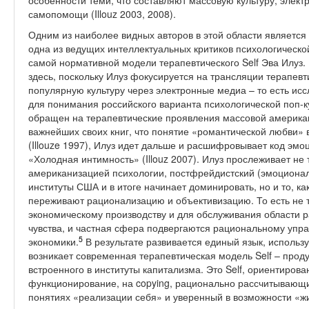
особенности теми, что составляют массовую культуру, элект
самопомощи (Illouz 2003, 2008).
Одним из наиболее видных авторов в этой области является 
одна из ведущих интеллектуальных критиков психологическо
самой нормативной модели терапевтического Self Эва Илуз.
здесь, поскольку Илуз фокусируется на трансляции терапевт
популярную культуру через электронные медиа – то есть исс
для понимания российского варианта психологической поп-к
обращен на терапевтические проявления массовой американс
важнейших своих книг, что понятие «романтической любви» 
(Illouze 1997), Илуз идет дальше и расшифровывает код эмо
«Холодная интимность» (Illouz 2007). Илуз прослеживает не т
американизацией психологии, постфрейдистский (эмоционал
институты США и в итоге начинает доминировать, но и то, к
переживают рационализацию и объективизацию. То есть не 
экономическому производству и для обслуживания области р
чувства, и частная сфера подвергаются рациональному упр
5
экономики.
В результате развивается единый язык, использ
возникает современная терапевтическая модель Self – проду
встроенного в институты капитализма. Это Self, ориентиров
функционирование, на copying, рационально рассчитывающи
понятиях «реализации себя» и уверенный в возможности «жи