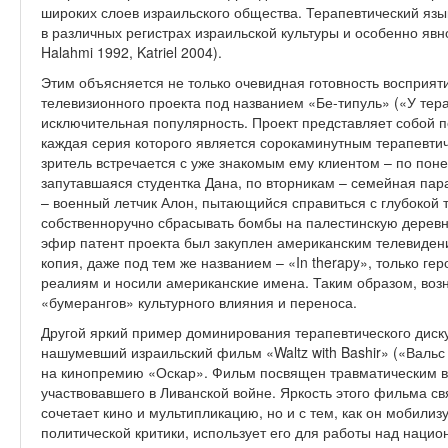
широких слоев израильского общества. Терапевтический язы
в различных регистрах израильской культуры и особенно явно
Halahmi 1992, Katriel 2004).
Этим объясняется не только очевидная готовность восприят
телевизионного проекта под названием «Бе-типуль» («У терап
исключительная популярность. Проект представляет собой 
каждая серия которого является сорокаминутным терапевти
зритель встречается с уже знакомым ему клиентом – по пон
запутавшаяся студентка Дана, по вторникам – семейная па
– военный летчик Алон, пытающийся справиться с глубокой 
собственноручно сбрасывать бомбы на палестинскую деревню
эфир патент проекта был закуплен американским телевидени
копия, даже под тем же названием – «In therapy», только г
реалиям и носили американские имена. Таким образом, воз
«бумерангов» культурного влияния и переноса.
Другой яркий пример доминирования терапевтического дискур
нашумевший израильский фильм «Waltz with Bashir» («Вальс
на кинопремию «Оскар». Фильм посвящен травматическим в
участвовавшего в Ливанской войне. Яркость этого фильма свя
сочетает кино и мультипликацию, но и с тем, как он мобилиз
политической критики, использует его для работы над нац