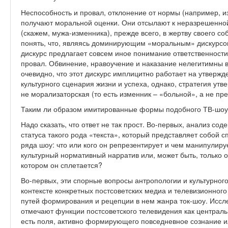
Неспособность и провал, отклонение от нормы (например, и
получают моральной оценки. Они отсылают к неразрешенно
(скажем, мужа-изменника), прежде всего, в жертву своего со
понять, что, являясь доминирующим «моральным» дискурсо
дискурс предлагает совсем иное понимание ответственности
провал. Обвинение, нравоучение и наказание нелегитимны в 
очевидно, что этот дискурс имплицитно работает на утверж
культурного сценария жизни и успеха, однако, стратегия ут
не морализаторская (то есть изменник – «больной», а не пре
Таким ли образом имитированные формы подобного ТВ-шоу 
Надо сказать, что ответ не так прост. Во-первых, анализ со
статуса такого рода «текста», который представляет собой с
ряда шоу: что или кого он репрезентирует и чем манипулиру
культурный нормативный нарратив или, может быть, только 
котором он сплетается?
Во-первых, эти спорные вопросы антропологии и культурног
контексте конкретных постсоветских медиа и телевизионного 
путей формирования и рецепции в нем жанра ток-шоу. Иссле
отмечают функции постсоветского телевидения как централь
есть поля, активно формирующего повседневное сознание и