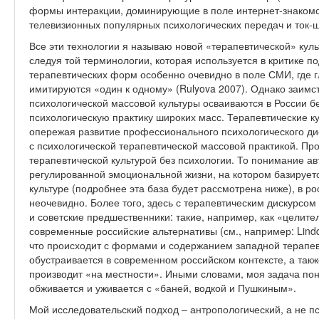
формы интеракции, доминирующие в поле интернет-знакомств 
телевизионных популярных психологических передач и ток-ш
Все эти технологии я называю новой «терапевтической» куль
следуя той терминологии, которая используется в критике п
терапевтических форм особенно очевидно в поле СМИ, где
имитируются «один к одному» (Rulyova 2007). Однако заим
психологической массовой культуры осваиваются в России б
психологическую практику широких масс. Терапевтические 
опережая развитие профессионального психологического дис
с психологической терапевтической массовой практикой. Пр
терапевтической культурой без психологии. То понимание а
регулированной эмоциональной жизни, на котором базируетс
культуре (подробнее эта база будет рассмотрена ниже), в р
неочевидно. Более того, здесь с терапевтическим дискурсом
и советские предшественники: такие, например, как «целител
современные российские альтернативы (см., например: Lindq
что происходит с формами и содержанием западной терапевт
обустраивается в современном российском контексте, а так
производит «на местности». Иными словами, моя задача поня
обживается и уживается с «баней, водкой и Пушкиным».
Мой исследовательский подход – антропологический, а не пс