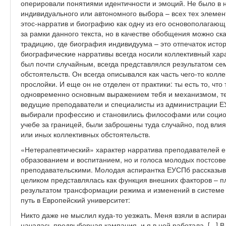
оперировали понятиями идентичности и эмоций. Не было в 
индивидуального или автономного выбора – всех тех элемен
этос-нарратив и биографию как одну из его основополагаю
за рамки данного текста, но в качестве обобщения можно ск
традицию, где биография индивидуума – это отпечаток истор
биографические нарративы всегда носили коллективный харак
был почти случайным, всегда представлялся результатом се
обстоятельств. Он всегда описывался как часть чего-то колле
прослойки. И еще он не отделен от практики: ты есть то, что
одновременно основным выражением тебя и механизмом, те
ведущие преподаватели и специалисты из администрации Е
выбирали профессию и становились философами или социол
учебе за границей, были заброшены туда случайно, под вли
или иных коллективных обстоятельств.
«Нетерапевтический» характер нарратива преподавателей 
образованием и воспитанием, но и голоса молодых постсове
преподавательскими. Молодая аспирантка ЕУСПб рассказыв
целиком представлялась как функция внешних факторов – п
результатом трансформации режима и изменений в системе 
путь в Европейский университет:
Никто даже не мыслил куда-то уезжать. Меня взяли в аспиранту
началась предвыборная кампания, и я в ней работала. [...] В