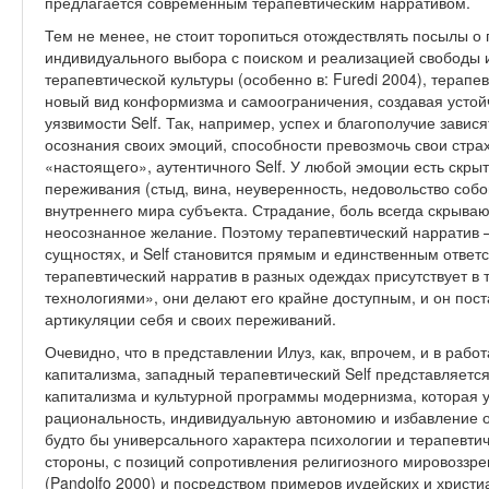
предлагается современным терапевтическим нарративом.
Тем не менее, не стоит торопиться отождествлять посылы о 
индивидуального выбора с поиском и реализацией свободы и
терапевтической культуры (особенно в: Furedi 2004), терапе
новый вид конформизма и самоограничения, создавая усто
уязвимости Self. Так, например, успех и благополучие завис
осознания своих эмоций, способности превозмочь свои страх
«настоящего», аутентичного Self. У любой эмоции есть скры
переживания (стыд, вина, неуверенность, недовольство собо
внутреннего мира субъекта. Страдание, боль всегда скрыва
неосознанное желание. Поэтому терапевтический нарратив – 
сущностях, и Self становится прямым и единственным ответ
терапевтический нарратив в разных одеждах присутствует в 
технологиями», они делают его крайне доступным, и он пос
артикуляции себя и своих переживаний.
Очевидно, что в представлении Илуз, как, впрочем, и в рабо
капитализма, западный терапевтический Self представляется
капитализма и культурной программы модернизма, которая 
рациональность, индивидуальную автономию и избавление от
будто бы универсального характера психологии и терапевтич
стороны, с позиций сопротивления религиозного мировоззрен
(Pandolfo 2000) и посредством примеров иудейских и христ