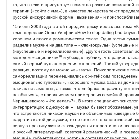
то, что в тексте присутствует намек на развитие возможной 
терапии («сойти с ума»), в качестве лекарства текст предл
русской дискурсивной форме «выживания» и приспосабливан
15 июня 2008 года в этой передаче дискутировалась тема «К
теме передачи Опры Уинфри «How to stop dating bad boys».
хорошем и плохом романтическом союзе. Одна гостья сумм
разделив мужчин на два типа – «клюквокрылы» (успешные и
(неуспешные и нереализованные). Другой гость советовал и
16
методом «соционики»
и убеждал публику, что рациональна
самый верный путь построения отношений. Третий утверждал
реакция, поэтому ее можно «вызвать». Психологические пон
самореализации перемешивались с житейским повседневны
эмоционально туповаты», «хорошего мужика баба из дома не
плечах не заменят», а также, что «в браке по расчету нет ни
влюбиться!», с привлечением примеров из семейной практи
Чернышевского «Что делать?». В итоге специалист-психоло
интерпретацию к дискуссии – «мужья бывают обожаемые, у
что встречаются никакой наукой не объяснимые «звездные б
нарратив в этой дискуссии, то не столько терапевтический,
верную практику жизни сквозь джунгли стереотипов и псевдо
и русский литературный, советский романтический, и псевд
эмоций и субъективности, которые составляют культуру «эм