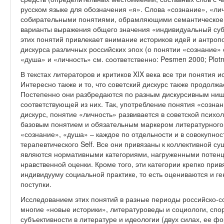
русском языке для обозначения «я». Слова «сознание», «ли
собирательными понятиями, обрамляющими семантическое п
варианты выражения общего значения «индивидуальный субъ
этих понятий привлекает внимание историков идей и антро
дискурса различных российских эпох (о понятии «сознание» с
«душа» и «личность» см. соответственно: Pesmen 2000; Plotn
В текстах литераторов и критиков XIX века все три понятия и
Интересно также и то, что советский дискурс также продолж
Постепенно они разбредаются по разным дискурсивным ниш
соответствующей из них. Так, употребление понятия «сознан
дискурс, понятие «личность» развивается в советской психол
базовым понятием и обязательным маркером литературного д
«сознание», «душа» – каждое по отдельности и в совокупнос
терапевтического Self. Все они привязаны к коллективной с
являются нормативными категориями, нагруженными потен
нравственной оценки. Кроме того, эти категории крепко при
индивидууму социальной практике, то есть оцениваются и ге
поступки.
Исследованием этих понятий в разные периоды российско-со
многие «новые историки», литературоведы и социологи, спо
субъективности в литературе и идеологии (двух силах, ее ф