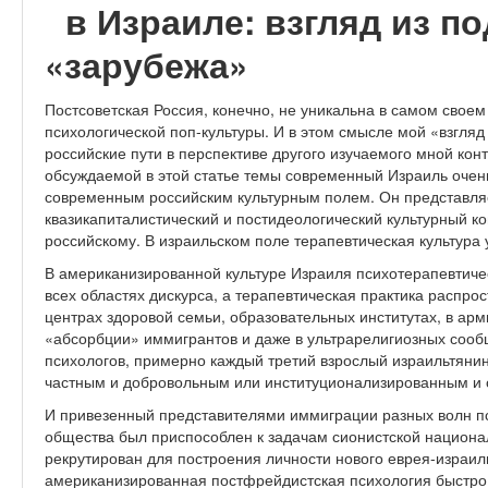
в Израиле: взгляд из п
«зарубежа»
Постсоветская Россия, конечно, не уникальна в самом свое
психологической поп-культуры. И в этом смысле мой «взгляд
российские пути в перспективе другого изучаемого мной конт
обсуждаемой в этой статье темы современный Израиль очень
современным российским культурным полем. Он представляе
квазикапиталистический и постидеологический культурный кон
российскому. В израильском поле терапевтическая культура 
В американизированной культуре Израиля психотерапевтиче
всех областях дискурса, а терапевтическая практика распро
центрах здоровой семьи, образовательных институтах, в арми
«абсорбции» иммигрантов и даже в ультрарелигиозных сооб
психологов, примерно каждый третий взрослый израильтянин
частным и добровольным или институционализированным и 
И привезенный представителями иммиграции разных волн пс
общества был приспособлен к задачам сионистской национа
рекрутирован для построения личности нового еврея-израиль
американизированная постфрейдистская психология быстро 