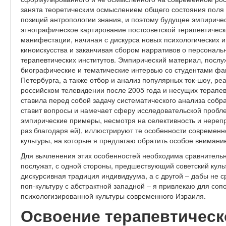
занята теоретическим осмыслением общего состояния поля п
позиций антропологии знания, и поэтому будущее эмпириче
этнографическое картирование постсоветской терапевтическ
манифестации, начиная с дискурса новых психологических и
киноискусства и заканчивая сбором нарративов о персонал
терапевтических институтов. Эмпирический материал, послу
биографические и тематические интервью со студентами фак
Петербурга, а также отбор и анализ популярных ток-шоу, ре
российском телевидении после 2005 года и несущих терапев
ставила перед собой задачу систематического анализа собр
ставит вопросы и намечает сферу исследовательской пробл
эмпирические примеры, несмотря на селективность и нерепре
раз благодаря ей), иллюстрируют те особенности современ
культуры, на которые я предлагаю обратить особое внимани
Для вычленения этих особенностей необходима сравнительн
послужат, с одной стороны, предшествующий советский куль
дискурсивная традиция индивидуума, а с другой – дабы не 
поп-культуру с абстрактной западной – я привлекаю для со
психологизированной культуры современного Израиля.
Освоение терапевтическ