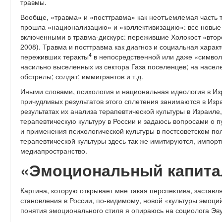
травмы.
Вообще, «травма» и «посттравма» как неотъемлемая часть т
прошла «национализацию» и «коллективизацию»: все новые
включенными в травма-дискурс: пережившие Холокост «второ
2008). Травма и посттравма как диагноз и социальная харак
4
переживших теракты
в непосредственной или даже «символ
насильно выселенных из сектора Газа поселенцев; на насе
обстрелы; солдат; иммигрантов и т.д.
Иными словами, психология и национальная идеология в Из
причудливых результатов этого сплетения занимаются в Изра
результатах их анализа терапевтической культуры в Израи
терапевтическую культуру в России и задаюсь вопросами о 
и применения психологической культуры в постсоветском по
терапевтической культуры здесь так же имитируются, импор
медиапространство.
«Эмоциональный капита
Картина, которую открывает мне такая перспектива, заставл
становления в России, по-видимому, новой «культуры эмоций» 
понятия эмоционального стиля я опираюсь на социолога Эву 