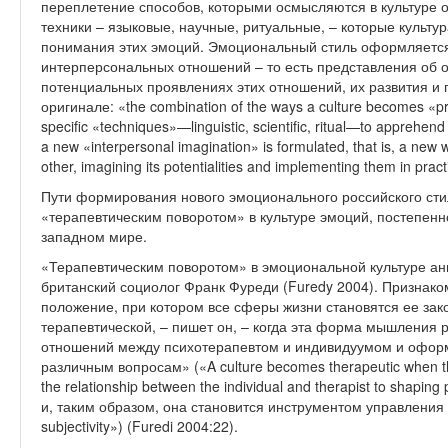
переплетение способов, которыми осмысляются в культуре 
техники – языковые, научные, ритуальные, – которые культ
понимания этих эмоций. Эмоциональный стиль оформляетс
интерперсональных отношений – то есть представления об о
потенциальных проявлениях этих отношений, их развития и 
оригинале: «the combination of the ways a culture becomes «pr
specific «techniques»—linguistic, scientific, ritual—to apprehen
a new «interpersonal imagination» is formulated, that is, a new wa
other, imagining its potentialities and implementing them in pract
Пути формирования нового эмоционального российского сти
«терапевтическим поворотом» в культуре эмоций, постеп
западном мире.
«Терапевтическим поворотом» в эмоциональной культуре ан
британский социолог Франк Фуреди (Furedy 2004). Признаком
положение, при котором все сферы жизни становятся ее зак
терапевтической, – пишет он, – когда эта форма мышления 
отношений между психотерапевтом и индивидуумом и офор
различным вопросам» («A culture becomes therapeutic when thi
the relationship between the individual and therapist to shaping 
и, таким образом, она становится инструментом управлени
subjectivity») (Furedi 2004:22).