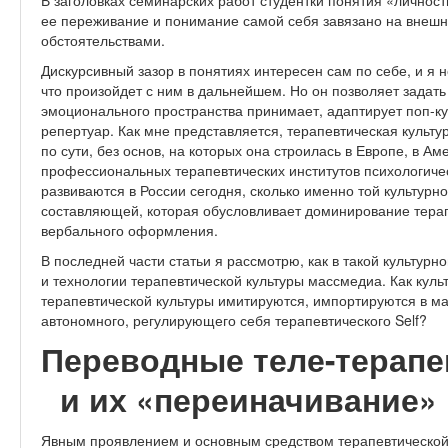
В заголовках семинарских работ студентки понятия «личност
ее переживание и понимание самой себя завязано на внешн
обстоятельствами.
Дискурсивный зазор в понятиях интересен сам по себе, и я н
что произойдет с ним в дальнейшем. Но он позволяет задать 
эмоционального пространства принимает, адаптирует поп-ку
репертуар. Как мне представляется, терапевтическая культу
по сути, без основ, на которых она строилась в Европе, в Ам
профессиональных терапевтических институтов психологичес
развиваются в России сегодня, сколько именно той культурн
составляющей, которая обусловливает доминирование тера
вербального оформления.
В последней части статьи я рассмотрю, как в такой культу
и технологии терапевтической культуры массмедиа. Как кул
терапевтической культуры имитируются, импортируются в ма
автономного, регулирующего себя терапевтического Self?
Переводные теле-терап
и их «переиначивание»
Явным проявлением и основным средством терапевтической 