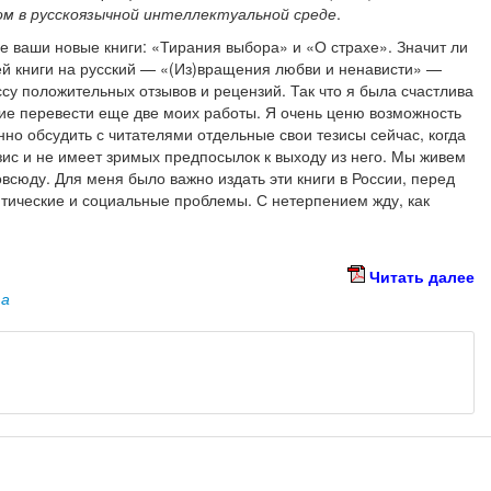
м в русскоязычной интеллектуальной среде
.
е ваши новые книги: «Тирания выбора» и «О страхе». Значит ли
ей книги на русский — «(Из)вращения любви и ненависти» —
су положительных отзывов и рецензий. Так что я была счастлива
ие перевести еще две моих работы. Я очень ценю возможность
нно обсудить с читателями отдельные свои тезисы сейчас, когда
ис и не имеет зримых предпосылок к выходу из него. Мы живем
овсюду. Для меня было важно издать эти книги в России, перед
итические и социальные проблемы. С нетерпением жду, как
Читать далее
та