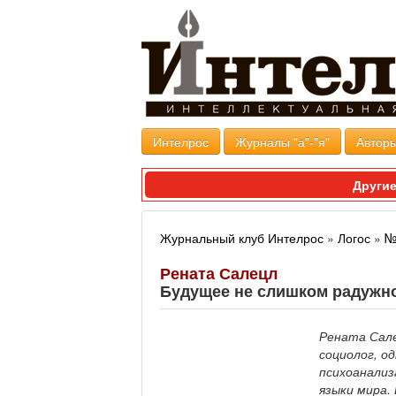
Интелрос
Журналы "а"-"я"
Авторы
Другие
Журнальный клуб Интелрос
»
Логос
»
№
Рената Салецл
Будущее не слишком радужн
Рената Сале
социолог, о
психоанализ
языки мира.