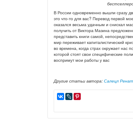
бестселлеро
В России одновременно вышли сразу дв
это что-то для вас? Перевод первой мо
оказался весьма удачным и снискал мас
получить от Виктора Мазина предложен
представить книги самой, непосредстве
мир переживает капиталистический криз
во времена, когда страх окружает нас п
которой стоят свои специфические пол
воспримут мои работы у вас
Другие статьи автора:
Салецл Рена