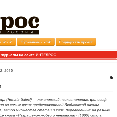
 "а"-"я"
Журнальный клуб
Поддержать проект
 журналы на сайте ИНТЕЛРОС
2, 2015
о
цл (Renata Salecl) — лакановский психоаналитик, философ,
дна из самых ярких представителей Люблянской школы
а, автор множества статей и книг, переведенных на разные
 Ее книга «Извращения любви и ненависти» (1999) стала