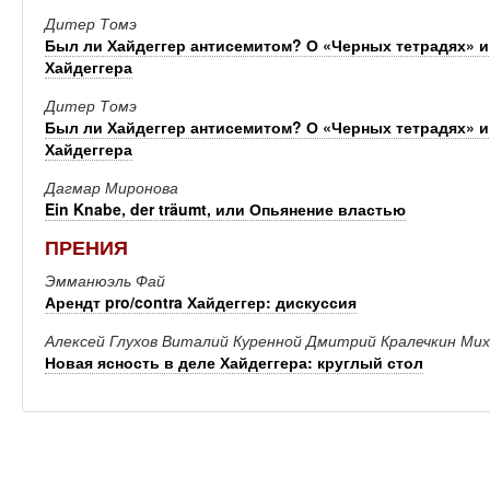
Дитер Томэ
Был ли Хайдеггер антисемитом? О «Черных тетрадях» 
Хайдеггера
Дитер Томэ
Был ли Хайдеггер антисемитом? О «Черных тетрадях» 
Хайдеггера
Дагмар Миронова
Ein Knabe, der träumt, или Опьянение властью
ПРЕНИЯ
Эмманюэль Фай
Арендт pro/contra Хайдеггер: дискуссия
Алексей Глухов Виталий Куренной Дмитрий Кралечкин Ми
Новая ясность в деле Хайдеггера: круглый стол