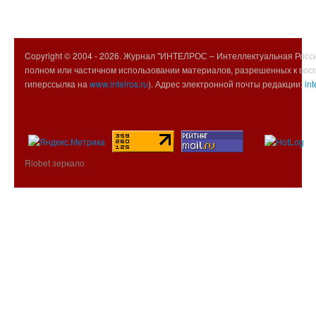
Copyright © 2004 -
2026. Журнал "ИНТЕЛРОС – Интеллектуальная Росси
полном или частичном использовании материалов, разрешенных к вос
гиперссылка на
www.intelros.ru
). Адрес электронной почты редакции:
int
Riobet зеркало