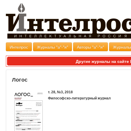
Интелрос
Журналы "а"-"я"
Авторы "а"-"я"
Журналь
Другие журналы на сайт
Логос
т. 28, №3, 2018
Философско-литературный журнал