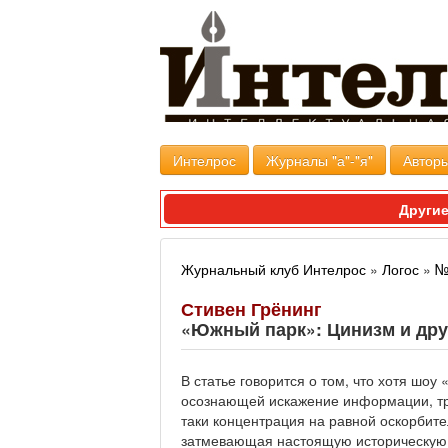
Интелрос
Журналы "а"-"я"
Авторы
Другие
Журнальный клуб Интелрос
»
Логос
»
№
Стивен Грёнинг
«Южный парк»: Цинизм и дру
В статье говорится о том, что хотя ш
осознающей искажение информации, тр
таки концентрация на равной оскорбите
затмевающая настоящую историческую н