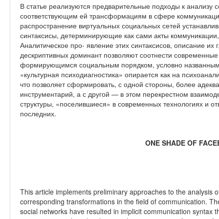
В статье реализуются предварительные подходы к анализу с
соответствующим ей трансформациям в сфере коммуникац
распространение виртуальных социальных сетей устанавли
синтаксисы, детерминирующие как сами акты коммуникации, 
Аналитическое про- явление этих синтаксисов, описание их 
дескриптивных доминант позволяют соотнести современные
формирующимся социальным порядком, условно названным 
«культурная психодиагностика» опирается как на психоанали
что позволяет сформировать, с одной стороны, более адеква
инструментарий, а с другой — в этом перекрестном взаим
структуры, «поселившиеся» в современных технологиях и от
последних.
ONE SHADE OF FAC
This article implements preliminary approaches to the analysis of
corresponding transformations in the field of communication. The
social networks have resulted in implicit communication syntax t