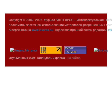
Copyright © 2004 -
2026. Журнал "ИНТЕЛРОС – Интеллектуальная Росси
полном или частичном использовании материалов, разрешенных к вос
гиперссылка на
www.intelros.ru
). Адрес электронной почты редакции:
int
Якуб Меншик: счёт, календарь и форма -
на сайте
.