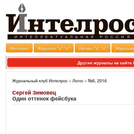
Интелрос
Журналы "а"-"я"
Авторы "а"-"я"
Журналь
Другие журналы на сайт
Журнальный клуб Интелрос
»
Логос
»
№6, 2016
Сергей Зимовец
Один оттенок фейсбука