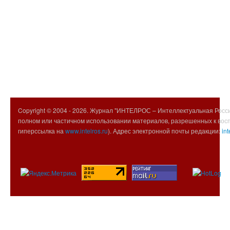
Copyright © 2004 -
2026. Журнал "ИНТЕЛРОС – Интеллектуальная Росси
полном или частичном использовании материалов, разрешенных к вос
гиперссылка на
www.intelros.ru
). Адрес электронной почты редакции:
int